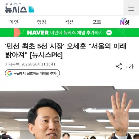
메인
랭킹
섹션
포토
'민선 최초 5선 시장' 오세훈 "서울의 미래
밝아져" [뉴시스Pic]
기사등록
2026/06/04 11:16:41
가
가
구글에서 선호하는 매체로 추가