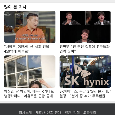
많이 본 기사
"서장훈, 28억에 산 서초 건물
전현무 "전 연인 집착에 친구들과
450억에 매물로"
연락 끊어"
박찬민 딸 박민하, 배우·국가대표
SK하이닉스, 주당 375원 분기배당
병행하더니…여유로운 근황 공개
결정…3분기 중 추가 주주환원 발
표
회사소개
제휴/컨텐츠 판매
약관·정책
고충처리