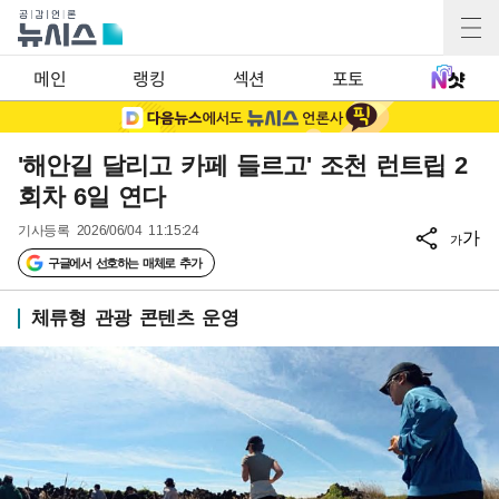
메인
랭킹
섹션
포토
'해안길 달리고 카페 들르고' 조천 런트립 2
회차 6일 연다
기사등록
2026/06/04 11:15:24
가
가
구글에서 선호하는 매체로 추가
체류형 관광 콘텐츠 운영