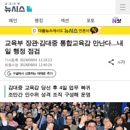
메인
랭킹
섹션
포토
교육부 장관·김대중 통합교육감 만난다…내
일 행정 점검
기사등록
2026/06/04 11:19:13
가
가
최종수정
2026/06/04 12:40:24
구글에서 선호하는 매체로 추가
김대중 교육감 당선 후 4일 업무 복귀
조만간 인수위 성격 조직 구성해 운영