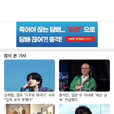
많이 본 기사
김희철, 결국 '거꾸로 태극기' 사과
홍석천, 입양 두 자녀에 '재산 상
"깊게 보지 못했다"
속' 언급했다