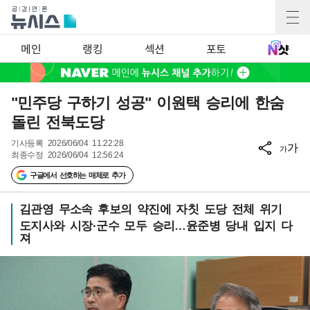
메인
랭킹
섹션
포토
"민주당 구하기 성공" 이원택 승리에 한숨
돌린 전북도당
기사등록
2026/06/04 11:22:28
가
가
최종수정
2026/06/04 12:56:24
구글에서 선호하는 매체로 추가
김관영 무소속 후보의 약진에 자칫 도당 전체 위기
도지사와 시장·군수 모두 승리…윤준병 당내 입지 다
져