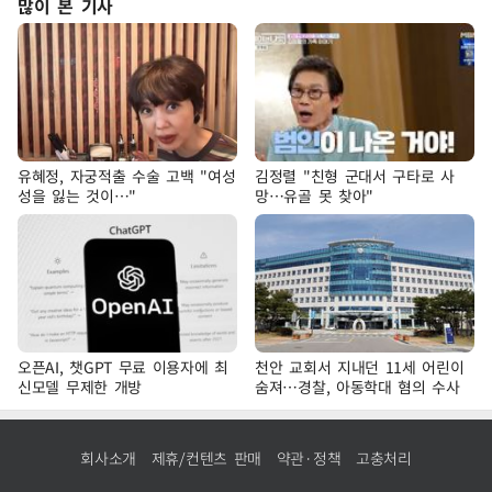
많이 본 기사
유혜정, 자궁적출 수술 고백 "여성
김정렬 "친형 군대서 구타로 사
성을 잃는 것이…"
망…유골 못 찾아"
오픈AI, 챗GPT 무료 이용자에 최
천안 교회서 지내던 11세 어린이
신모델 무제한 개방
숨져…경찰, 아동학대 혐의 수사
회사소개
제휴/컨텐츠 판매
약관·정책
고충처리