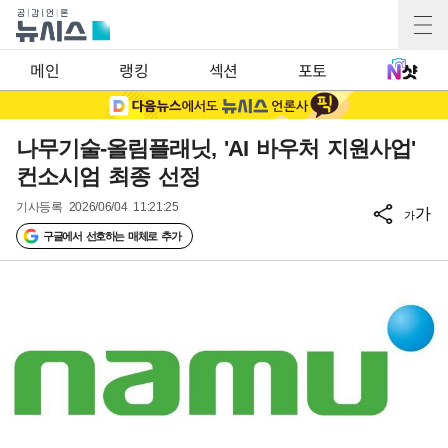
메인
랭킹
섹션
포토
나무기술-올림플래닛, 'AI 바우처 지원사업'
컨소시엄 최종 선정
기사등록
2026/06/04 11:21:25
가
가
구글에서 선호하는 매체로 추가