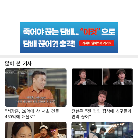
많이 본 기사
"서장훈, 28억에 산 서초 건물
전현무 "전 연인 집착에 친구들과
450억에 매물로"
연락 끊어"