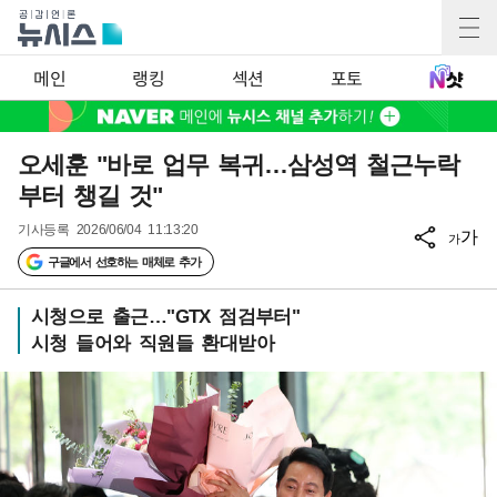
메인
랭킹
섹션
포토
오세훈 "바로 업무 복귀…삼성역 철근누락
부터 챙길 것"
기사등록
2026/06/04 11:13:20
가
가
구글에서 선호하는 매체로 추가
시청으로 출근…"GTX 점검부터"
시청 들어와 직원들 환대받아