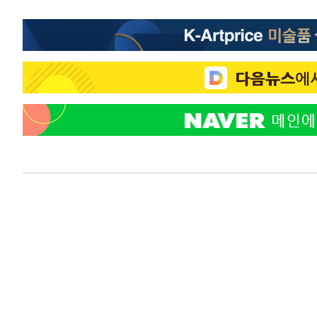
-23515초 전 >
[속보]원·달러 환율, 7.7원 내린 1416.1원 마감
-23404초 전 >
[속보] 노원서 40.1도 관측…서울, 2018년 이후 첫 40도
-20494초 전 >
[속보]종합특검, '계엄 수용공간 확보' 신용해 前교정본
-19367초 전 >
외신들도 주목한 韓축구 파문…"국민적 공분에 수사 재개
-19338초 전 >
11시간 압수수색에 성접대 파문까지…'쑥대밭' 된 축구
-18360초 전 >
[속보]규제합리화위원회 부위원장에 김태유 서울대 공대
병태 후임
-14718초 전 >
[속보]국힘 윤리위, '돌려차기 발언' 진종오·서범수 징계
-10043초 전 >
[속보] 7월 중국 수출 23.9%↑ 수입 27.5%↑…무역총
25.3%↑
-7203초 전 >
[속보]'채상병 순직 책임' 임성근, 항소심도 징역 3년
-7069초 전 >
[속보]종합특검, '관저이전 봐주기 감사' 유병호 구속기소
-3669초 전 >
민주 콩고 에볼라환자 4천명 돌파, 4053명 발생 1850명 