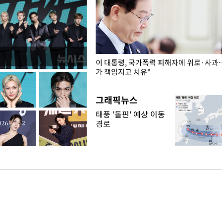
개구리밥
이 대통령, 국가폭력 피해자에 위로·사과
가 책임지고 치유"
그래픽뉴스
태풍 '돌핀' 예상 이동
경로