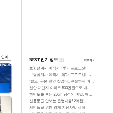
금융
…
하나은행, 비대면 주
 중
택담보대출 일시 중
단
연예