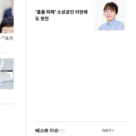
'홈플 피해' 소상공인 이번에
도 뒷전
…"국가
홈플러스, 67개 점포 가오픈… 13일 정식 개장
오세훈 서울시장,
환경 점검