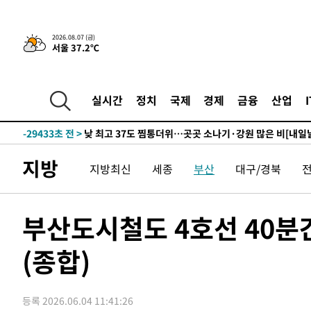
2026.08.07 (금)
서울 37.2℃
-3669초 전 >
민주 콩고 에볼라환자 4천명 돌파, 4053명 발생 1850명 
-31535초 전 >
"낮 기온 소폭 하락"…수도권 폭염중대경보, 폭염경보로
-31499초 전 >
[속보]이 대통령, '호우피해' 안동·의성 관할 4개 면 특
실시간
정치
국제
경제
금융
산업
선포
-31462초 전 >
[단독]중수청 지원 검사들, 정원 초과 시 낮은 계급 임용
갈 수도
-29433초 전 >
낮 최고 37도 찜통더위…곳곳 소나기·강원 많은 비[내일
-27739초 전 >
SK하이닉스, 용인·청주 팹에 54조 투자…"AI 메모리 수
지방
응"
지방최신
세종
부산
대구/경북
-24595초 전 >
여자배구 이재영·이다영 자매, 아제르바이잔 투란VC 입
-23848초 전 >
외국인 심판 성 접대 7경기 들여다보니…한국 축구 '5승 2
-23582초 전 >
[속보]코스닥, 2.86포인트(0.36%) 내린 798.81마감
부산도시철도 4호선 40
-23535초 전 >
[속보]코스피, 6200선 약보합…0.60% 내린 6258.77에
-23515초 전 >
[속보]원·달러 환율, 7.7원 내린 1416.1원 마감
(종합)
-23404초 전 >
[속보] 노원서 40.1도 관측…서울, 2018년 이후 첫 40도
-20494초 전 >
[속보]종합특검, '계엄 수용공간 확보' 신용해 前교정본
등록 2026.06.04 11:41:26
-19367초 전 >
외신들도 주목한 韓축구 파문…"국민적 공분에 수사 재개