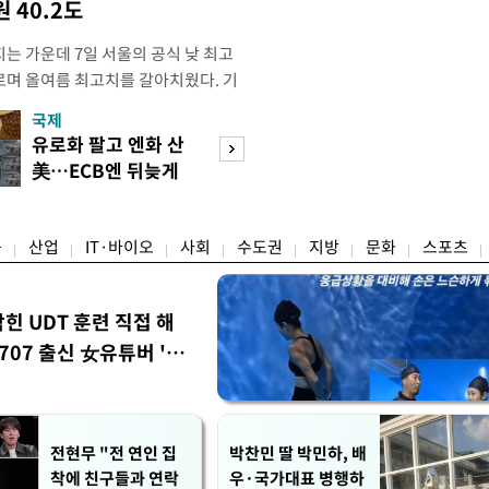
 40.2도
는 가운데 7일 서울의 공식 낮 최고
오르며 올여름 최고치를 갈아치웠다. 기
 지점의 일 최고기온은 38.0도로, 종
국제
경제
 1907년 관측 이래 8월 기준 역대 4
유로화 팔고 엔화 산
수도권 고용 급랭
대 1위 기록은 2018년 8월 1일
美…ECB엔 뒤늦게
전국 취업자 10명
관측장비
통보
1명뿐
융
산업
IT·바이오
사회
수도권
지방
문화
스포츠
막힌 UDT 훈련 직접 해
07 출신 女유튜버 '완
전현무 "전 연인 집
박찬민 딸 박민하, 배
착에 친구들과 연락
우·국가대표 병행하