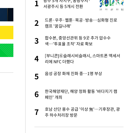
건물
광주 5개 자치구, 동광주시·
1
1
서광주시 등 5개시 전환
련 직접 해봤습니
드론·우주·웹툰·목공·방송…심화형 진로
2
2
'완벽 소화'
캠프 '꿈길나래'
친구들과 연락 끊어"
합수본, 중앙선관위 등 9곳 추가 압수수
3
3
색…'투표율 조작' 자료 확보
·국가대표 병행하더
[부니콘]⑥슬래시비슬래시, 스마트폰 액세서
4
4
리에 NFC 더했다
용객 제한을" vs
음성 공장 화재 진화 중…1명 부상
5
5
"
75원 분기 배
한국해양재단, 해양 정화 활동 '바다지기 캠
6
6
방안 확정"
페인' 개최
하 주택은 보유·양도
호남 산단 용수 공급 '이상 無'…기후장관, 광
7
7
주 하수처리장 방문