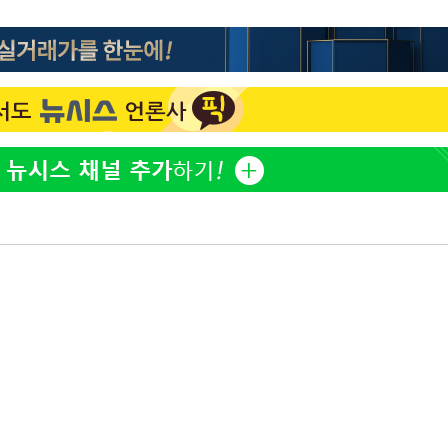
"서장훈, 28억에 산 서초 
1
450억에 매물로"
"여군 지원 막힌 UDT 훈
2
부장 기소
다"…707 출신 女유튜버 
"
전현무 "전 연인 집착에 
3
협회
 교수…이
박찬민 딸 박민하, 배우
 절차 개시
4
니…여유로운 근황 공개
액
"한강수영장, 문신 노출 이
5
"출입 막는 건 명백한 차별
사망
[속보]SK하이닉스, 주당 3
6
당…"3분기 중 주주환원 
구윤철 "실거주 30억 이
7
세 모두 완화"