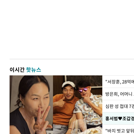
이시간
핫뉴스
"서장훈, 28억
방은희, 어머니 
심판 성 접대 7
홍서범♥조갑경,
"바지 벗고 앞