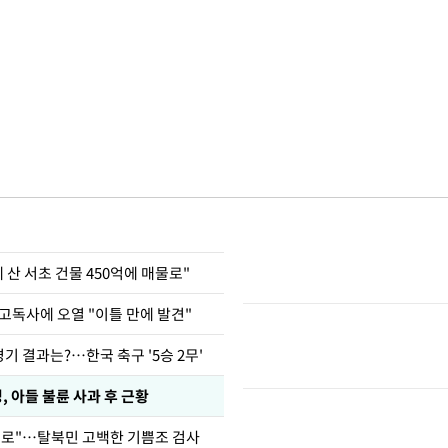
에 산 서초 건물 450억에 매물로"
고독사에 오열 "이틀 만에 발견"
경기 결과는?…한국 축구 '5승 2무'
 아들 불륜 사과 후 근황
뒤로"…탈북민 고백한 기쁨조 검사