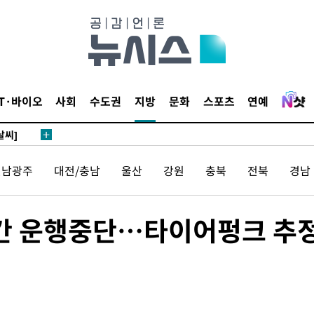
사망
 하향
별재난지역
IT·바이오
사회
수도권
지방
문화
스포츠
연예
…희망지 못
날씨]
요 선제 대
전남광주
대전/충남
울산
강원
충북
전북
경남
단
무'
분간 운행중단…타이어펑크 추
 마쳐
부장 기소
"