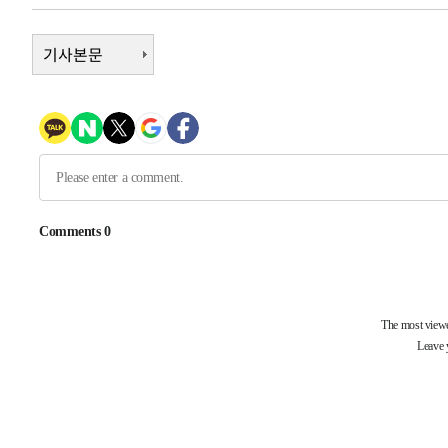
-19338초 전 >
11시간 압수수색에 성접대 파문까지…'쑥대밭' 된 축구
-18360초 전 >
[속보]규제합리화위원회 부위원장에 김태유 서울대 공대
기사본문
병태 후임
-14718초 전 >
[속보]국힘 윤리위, '돌려차기 발언' 진종오·서범수 징계
-10043초 전 >
[속보] 7월 중국 수출 23.9%↑ 수입 27.5%↑…무역총
25.3%↑
-7203초 전 >
[속보]'채상병 순직 책임' 임성근, 항소심도 징역 3년
-7069초 전 >
[속보]종합특검, '관저이전 봐주기 감사' 유병호 구속기소
-3669초 전 >
민주 콩고 에볼라환자 4천명 돌파, 4053명 발생 1850명 
-31535초 전 >
"낮 기온 소폭 하락"…수도권 폭염중대경보, 폭염경보로
-31499초 전 >
[속보]이 대통령, '호우피해' 안동·의성 관할 4개 면 특
선포
-31462초 전 >
[단독]중수청 지원 검사들, 정원 초과 시 낮은 계급 임용
갈 수도
-29433초 전 >
낮 최고 37도 찜통더위…곳곳 소나기·강원 많은 비[내일
-27739초 전 >
SK하이닉스, 용인·청주 팹에 54조 투자…"AI 메모리 수
응"
-24595초 전 >
여자배구 이재영·이다영 자매, 아제르바이잔 투란VC 입
-23848초 전 >
외국인 심판 성 접대 7경기 들여다보니…한국 축구 '5승 2
-23582초 전 >
[속보]코스닥, 2.86포인트(0.36%) 내린 798.81마감
-23535초 전 >
[속보]코스피, 6200선 약보합…0.60% 내린 6258.77에