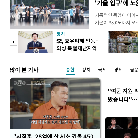
'가을 입구'에 노원
기록적인 폭염이 이어지
기온이 38.0도까지 
상청에 따르면 이날 서울
정치
관기상관측(ASOS) 기준
 두
李, 호우피해 안동·
위에 해당한다. 서울의 역
의성 특별재난지역
39.6도다. 자동기상
 정도
선포
많이 본 기사
종합
정치
국제
경제
금
"여군 지원 
봤습니다"…7
벽 소화'
"서장훈, 28억에 산 서초 건물 450