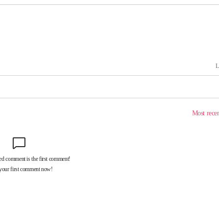
협회
 교수…이
 절차 개시
액
사망
 하향
별재난지역
…희망지 못
날씨]
요 선제 대
단
무'
 마쳐