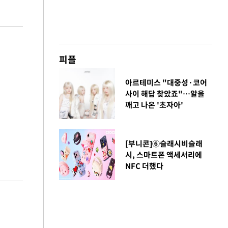
피플
아르테미스 "대중성·코어
사이 해답 찾았죠"…알을
깨고 나온 '초자아'
[부니콘]⑥슬래시비슬래
시, 스마트폰 액세서리에
NFC 더했다