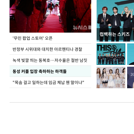
컴백하는 스키즈
지석천 뒤덮은 
'무민 팝업 스토어' 오픈
반정부 시위대와 대치한 아르헨티나 경찰
녹색 빛깔 띄는 동복호…저수율은 절반 남짓
동성 커플 입장 축하하는 하객들
"목숨 걸고 일하는데 임금 체납 웬 말이냐"