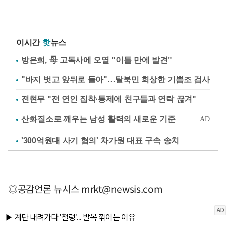
이시간
핫
뉴스
방은희, 母 고독사에 오열 "이틀 만에 발견"
"바지 벗고 앞뒤로 돌아"…탈북민 회상한 기쁨조 검사
전현무 "전 연인 집착·통제에 친구들과 연락 끊겨"
'300억원대 사기 혐의' 차가원 대표 구속 송치
◎공감언론 뉴시스
mrkt@newsis.com