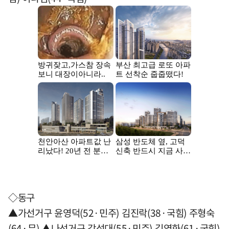
◇동구
▲가선거구 윤영덕(52·민주) 김진락(38·국힘) 주형숙
(64·무) ▲나선거구 강성대(55·민주) 김영화(61·국힘)