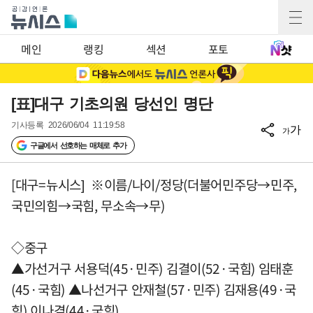
메인
랭킹
섹션
포토
[표]대구 기초의원 당선인 명단
기사등록
2026/06/04 11:19:58
가
가
구글에서 선호하는 매체로 추가
[대구=뉴시스] ※이름/나이/정당(더불어민주당→민주,
국민의힘→국힘, 무소속→무)
◇중구
▲가선거구 서용덕(45·민주) 김결이(52·국힘) 임태훈
(45·국힘) ▲나선거구 안재철(57·민주) 김재용(49·국
힘) 이나겸(44·국힘)