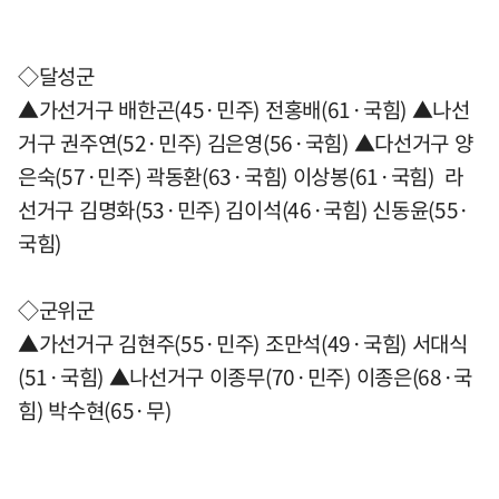
◇달성군
▲가선거구 배한곤(45·민주) 전홍배(61·국힘) ▲나선
거구 권주연(52·민주) 김은영(56·국힘) ▲다선거구 양
은숙(57·민주) 곽동환(63·국힘) 이상봉(61·국힘) 라
선거구 김명화(53·민주) 김이석(46·국힘) 신동윤(55·
국힘)
◇군위군
▲가선거구 김현주(55·민주) 조만석(49·국힘) 서대식
(51·국힘) ▲나선거구 이종무(70·민주) 이종은(68·국
힘) 박수현(65·무)