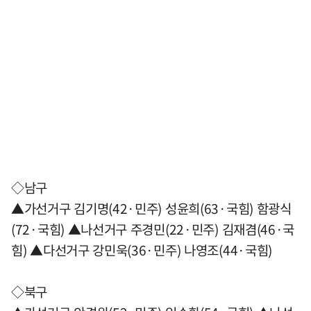
◇남구
▲가선거구 김기명(42·민주) 성윤희(63·국힘) 함광식
(72·국힘) ▲나선거구 주경민(22·민주) 김재겸(46·국
힘) ▲다선거구 강민욱(36·민주) 나영조(44·국힘)
◇북구