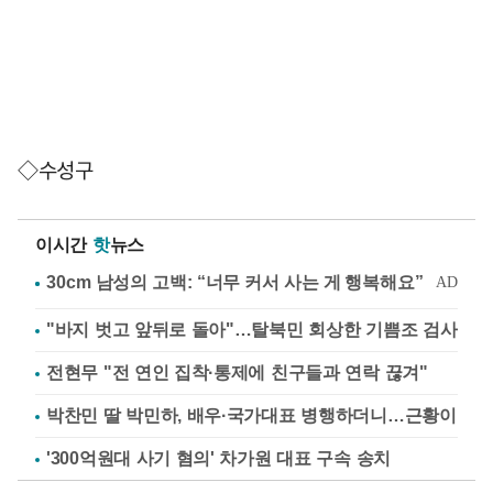
◇수성구
이시간
핫
뉴스
"바지 벗고 앞뒤로 돌아"…탈북민 회상한 기쁨조 검사
전현무 "전 연인 집착·통제에 친구들과 연락 끊겨"
박찬민 딸 박민하, 배우·국가대표 병행하더니…근황이
'300억원대 사기 혐의' 차가원 대표 구속 송치