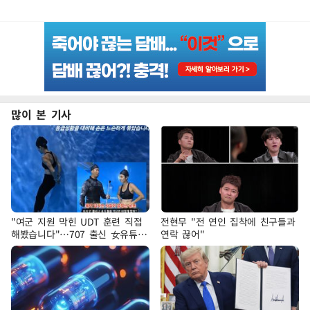
많이 본 기사
"여군 지원 막힌 UDT 훈련 직접
전현무 "전 연인 집착에 친구들과
해봤습니다"…707 출신 女유튜버
연락 끊어"
'완벽 소화'