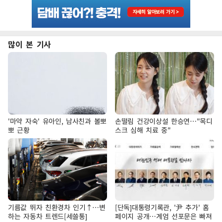
많이 본 기사
'마약 자숙' 유아인, 남사친과 볼뽀
손떨림 건강이상설 한승연…"목디
뽀 근황
스크 심해 치료 중"
기름값 뛰자 친환경차 인기↑…변
[단독]대통령기록관, '尹 추가' 홈
하는 자동차 트렌드[세쓸통]
페이지 공개…계엄 선포문은 빠져