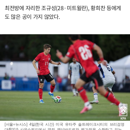
최전방에 자리한 조규성(28·미트윌란), 황희찬 등에게
도 많은 공이 가지 않았다.
[서울=뉴시스] 4일(한국 시간) 미국 유타주 솔트레이크시티의 브리검영
대(BYU) 사우스필드에서 열린 엘살바도르와 평가전을 소화하고 있는