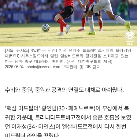
[서울=뉴시스] 4일(한국 시간) 미국 유타주 솔트레이크시티의 브리검영
대(BYU) 사우스필드에서 열린 엘살바도르와 평가전을 소화하고 있는
한국 남자 축구 대표팀의 황인범. (사진=대한축구협회 제공)
2026.06.04.
photo@newsis.com
*재판매 및 DB 금지
수비와 중원, 중원과 공격의 연결도 대체로 아쉬웠다.
'핵심 미드필더' 황인범(30·페예노르트)이 부상에서 복
귀한 가운데, 트리니다드토바고전에서 좋은 호흡을 보였
던 이재성(34·마인츠)이 엘살바도르전에서 다시 한번
미드필더 라인을 꾸렸다.