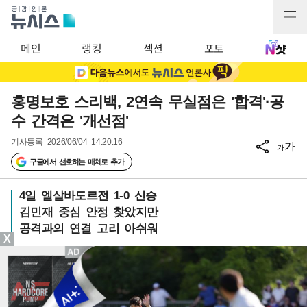
메인
랭킹
섹션
포토
홍명보호 스리백, 2연속 무실점은 '합격'·공
수 간격은 '개선점'
기사등록
2026/06/04 14:20:16
가
가
구글에서 선호하는 매체로 추가
4일 엘살바도르전 1-0 신승
김민재 중심 안정 찾았지만
공격과의 연결 고리 아쉬워
X