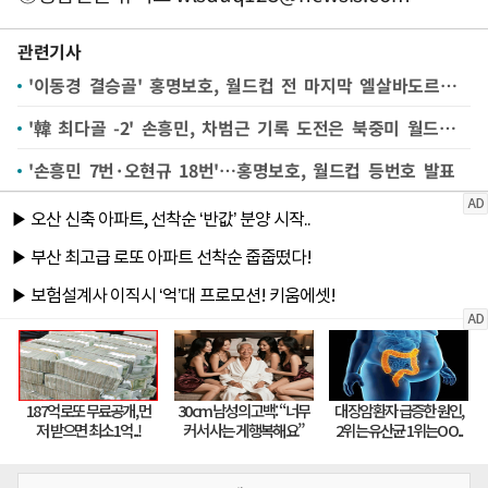
관련기사
'이동경 결승골' 홍명보호, 월드컵 전 마지막 엘살바도르전 1-0 승리(종합)
'韓 최다골 -2' 손흥민, 차범근 기록 도전은 북중미 월드컵에서
'손흥민 7번·오현규 18번'…홍명보호, 월드컵 등번호 발표