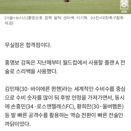
[서울=뉴시스]홍명보호 깜짝 발탁 센터백 이기혁. (사진=대한축구협회
제공)
무실점은 합격점이다.
홍명보 감독은 지난해부터 월드컵에서 사용할 플랜 A 전
술로 스리백을 사용했다.
김민재(30·바이에른 뮌헨)라는 세계적인 수비수를 중심
으로 수비 숫자를 많이 둬 후방 안정을 가져가면서, 동시
에 손흥민(34·로스앤젤레스FC), 황희찬(30·울버햄튼)
등 발 빠른 공격수를 활용하는 역습 전환이 빠른 전술인
까닭이었다.