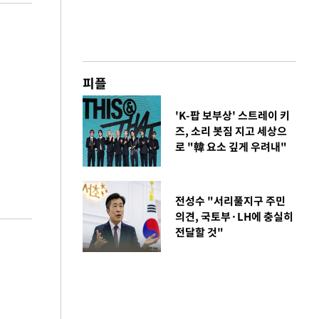
피플
'K-팝 보부상' 스트레이 키
즈, 소리 봇짐 지고 세상으
로 "韓 요소 깊게 우려내"
전성수 "서리풀지구 주민
의견, 국토부·LH에 충실히
전달할 것"