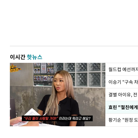
이시간
핫뉴스
월드컵 예선까지
이승기 "구속 차
결별 아이유, 전
효린 "절친에게
황기순 "원정 