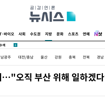
다"
수수색(종
4%↑
IT·바이오
사회
수도권
지방
문화
스포츠
연예
침 준수"
수수색
태세 강
전남광주
대전/충남
울산
강원
충북
전북
경남
배…"오직 부산 위해 일하겠다
어"
·당황'
'