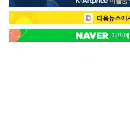
-11577초 전 >
[속보]7~9일 프로야구 3연전도 폭염 취소…11일 재개
-11239초 전 >
"韓 외환시장 개입 관측 배경엔 美의 대한국 무역적자 있
-11066초 전 >
'월드컵 탈락 후폭풍' 축구협회…초유의 압수수색에 '충격
-10906초 전 >
서울 낮 37.9도, 올여름 최고치 경신…영등포 순간 '40도
-10468초 전 >
[속보]종합특검, 대검 추가 압수수색…내란 중요임무종사
-6563초 전 >
[속보]코스닥, 800p 회복…0.26% 오른 801.67 마감
-6493초 전 >
[속보]코스피, 301.88포인트(4.58%) 내린 6296.38 마감
-6358초 전 >
[속보]원·달러 환율, 0.7원 내린 1423.8원 마감
-3957초 전 >
"여기 떨어졌다"…다누리, 스페이스X 로켓 달 충돌 흔적 
-1002초 전 >
손흥민, 5경기 연속골 실패…LAFC는 승부차기 끝 과달라
1시간 전 >
내일까지 39도 '펄펄'…기상청 "태풍 지나며 폭염 잠시 꺾인