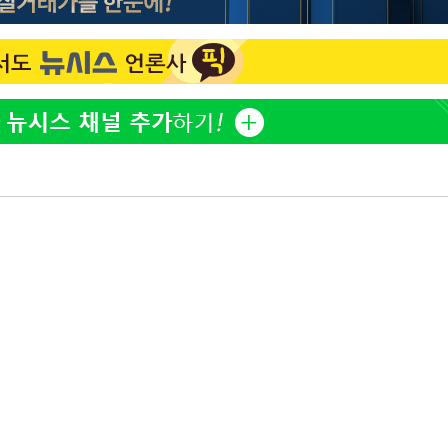
이승기 측 "차가원 전세금 
1
반환은 고도의 사기 수법
벌 원해"
어"
정보석 "황정음 전 남편 
2
·당황'
었는데…"
'
아이유, 장기하 '별일 없
3
 혐의
일상 공개
허지웅 "우리가 지지했던 
4
들었다"…형소법 개정에 
포착
김혜수 "우린 돈 받고 일
5
는 만큼 해내야"
하라 격파
다"
[속보]산업장관 "李정부,
6
정 전력 위해 불가피"
'아들아 요양원은 싫다'…
7
도 집 거주 희망