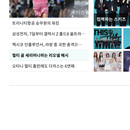
컴백하는 스키즈
입추 하루 앞둔 
트리니티항공 승무원의 워킹
폭염
삼성전자, 7일부터 갤럭시 Z 폴드8 울트라·폴드8·플립8 출시
멕시코 인플루언서, 라방 중 괴한 총격으로 사망
멀티 골 세리머니하는 리오넬 메시
오타니 멀티 홈런에도 다저스는 6연패