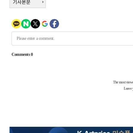
기사본문
-10468초 전 >
[속보]종합특검, 대검 추가 압수수색…내란 중요임무종사
-6563초 전 >
[속보]코스닥, 800p 회복…0.26% 오른 801.67 마감
-6493초 전 >
[속보]코스피, 301.88포인트(4.58%) 내린 6296.38 마감
-6358초 전 >
[속보]원·달러 환율, 0.7원 내린 1423.8원 마감
-3957초 전 >
"여기 떨어졌다"…다누리, 스페이스X 로켓 달 충돌 흔적 
-1002초 전 >
손흥민, 5경기 연속골 실패…LAFC는 승부차기 끝 과달라
1시간 전 >
내일까지 39도 '펄펄'…기상청 "태풍 지나며 폭염 잠시 꺾인
-32128초 전 >
'월드컵 탈락 후폭풍' 축구협회…11시간 걸린 초유의 압
합)
-31564초 전 >
[속보] 뉴욕증시, 혼조 출발…나스닥 0.3%↓, 다우 0.1
-30357초 전 >
축구협회, 15년 전 심판 성 접대 파문에 "현재는 내부 지
-29042초 전 >
경찰, '홍명보는 2순위' 결론냈던 스포츠윤리센터도 압
-14638초 전 >
[속보]합참 "北 발사체는 단거리탄도미사일…감시·경계
화"
-14386초 전 >
日방위성, 北이 동해로 쏜 발사체는 탄도미사일 가능성
-12816초 전 >
[속보] SKT, 에이닷 서비스 장애 발생…"원인 파악 중"
-12222초 전 >
[속보]합참 "북, 동해상으로 미상 발사체 발사"
-11618초 전 >
'낮 최고 39도' 불볕더위…한밤 열대야도 계속[내일날씨]