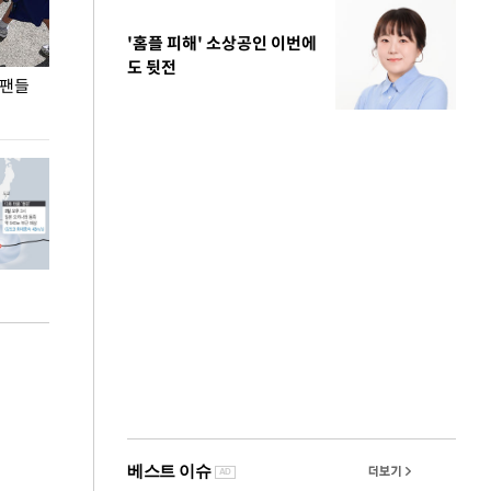
'홈플 피해' 소상공인 이번에
도 뒷전
 팬들
이 대통령, '청년 대책 속도 높여야…폭염 문제도
입추 코앞인데 전
총력 대응'