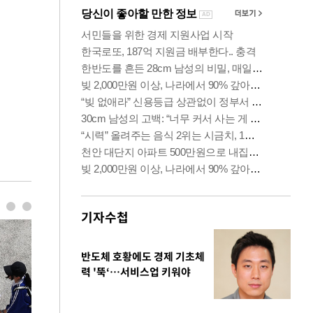
기자수첩
반도체 호황에도 경제 기초체
력 '뚝‘…서비스업 키워야