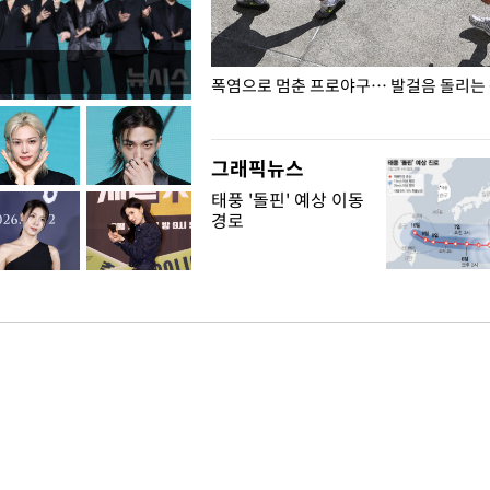
전남광주… 열화상 카메라에 담긴
폭염으로 멈춘 프로야구… 발걸음 돌리는
그래픽뉴스
태풍 '돌핀' 예상 이동
경로