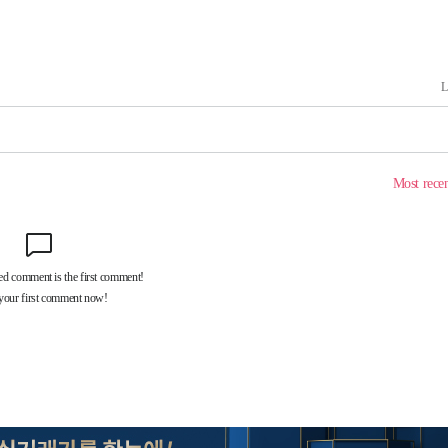
 혐의
포착
하라 격파
다"
수수색(종
4%↑
침 준수"
수수색
태세 강