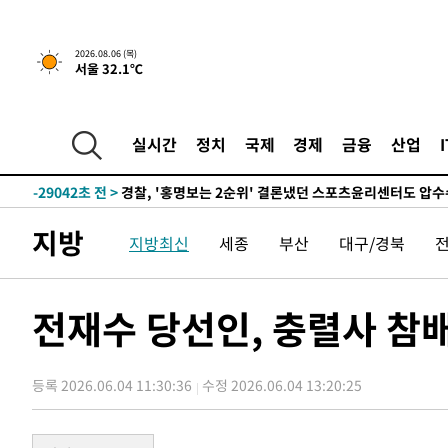
2026.08.06 (목)
서울 32.1℃
1시간 전 >
내일까지 39도 '펄펄'…기상청 "태풍 지나며 폭염 잠시 꺾인
-32128초 전 >
'월드컵 탈락 후폭풍' 축구협회…11시간 걸린 초유의 압
합)
-31564초 전 >
[속보] 뉴욕증시, 혼조 출발…나스닥 0.3%↓, 다우 0.1
실시간
정치
국제
경제
금융
산업
-30357초 전 >
축구협회, 15년 전 심판 성 접대 파문에 "현재는 내부 지
-29042초 전 >
경찰, '홍명보는 2순위' 결론냈던 스포츠윤리센터도 압
-14638초 전 >
[속보]합참 "北 발사체는 단거리탄도미사일…감시·경계
지방
지방최신
세종
부산
대구/경북
화"
-14386초 전 >
日방위성, 北이 동해로 쏜 발사체는 탄도미사일 가능성
-12816초 전 >
[속보] SKT, 에이닷 서비스 장애 발생…"원인 파악 중"
-12222초 전 >
[속보]합참 "북, 동해상으로 미상 발사체 발사"
전재수 당선인, 충렬사 참
-11618초 전 >
'낮 최고 39도' 불볕더위…한밤 열대야도 계속[내일날씨]
-11577초 전 >
[속보]7~9일 프로야구 3연전도 폭염 취소…11일 재개
등록 2026.06.04 11:30:36
수정 2026.06.04 13:20:25
-11239초 전 >
"韓 외환시장 개입 관측 배경엔 美의 대한국 무역적자 있
-11066초 전 >
'월드컵 탈락 후폭풍' 축구협회…초유의 압수수색에 '충격
-10906초 전 >
서울 낮 37.9도, 올여름 최고치 경신…영등포 순간 '40도