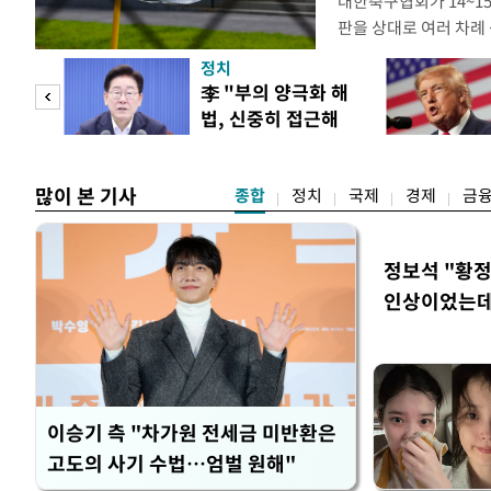
대한축구협회가 14~15
판을 상대로 여러 차례 
구계에 따르면 국회의 한
정치
년 국제심판 10여 명에
"사적
李 "부의 양극화 해
축구협회는 외국인 심판
법, 신중히 접근해
수십만원에서 많게는 1
 차이
야"
많이 본 기사
종합
정치
국제
경제
금
정보석 "황정
인상이었는데
이승기 측 "차가원 전세금 미반환은
고도의 사기 수법…엄벌 원해"