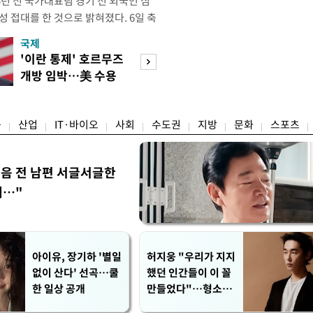
년 전 국가대표팀 경기 전 외국인 심
성 접대를 한 것으로 밝혀졌다. 6일 축
 의원실은 축구협회가 2011~2012
국제
경제
게 성 접대한 사실을 확인했다. 당시
'이란 통제' 호르무즈
초고가 겨냥 세제
과 감독관 등 10여 명에게 한 번에
개방 임박…美 수용
편…전월세 '유탄'
00만원이 넘는 돈을 성
할까
려
융
산업
IT·바이오
사회
수도권
지방
문화
스포츠
음 전 남편 서글서글한
…"
아이유, 장기하 '별일
허지웅 "우리가 지지
없이 산다' 선곡…쿨
했던 인간들이 이 꼴
한 일상 공개
만들었다"…형소법
개정에 격한 반응