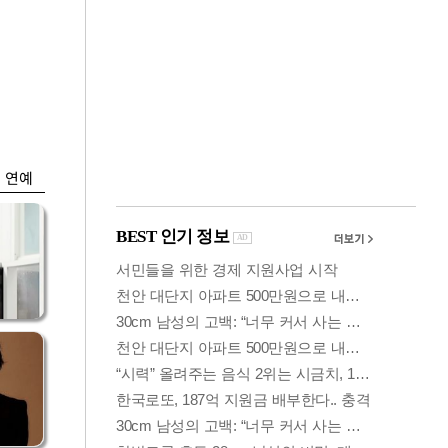
금융
개
외국인 폭풍매도에
 우
코스피 6200선 주저
앉아
연예