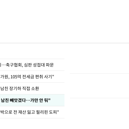
…축구협회, 심판 성접대 파문
가원, 105억 전세금 편취 사기"
 남친 장기하 직접 소환
 남친 빼앗겼다…가만 안 둬"
도박으로 전 재산 잃고 필리핀 도피"