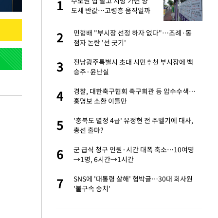
미
수도권 집 팔고 지방 가면 양
1
1
…엄
도세 반값…고령층 움직일까
서글서글한 인상이
민형배 "부시장 선정 하자 없다"…조례·동
2
2
점자 논란 '선 긋기'
이 산다' 선곡…쿨한
전남광주특별시 초대 시민추천 부시장에 백
3
3
승주·윤난실
인간들이 이 꼴 만
경찰, 대한축구협회 축구회관 등 압수수색…
4
4
격한 반응
홍명보 소환 이틀만
하는 프리랜서…받
'충북도 별정 4급' 유정현 전 주벨기에 대사,
5
5
총선 출마?
 원전 반대 안해…안
군 급식 청구 인원·시간 대폭 축소…10여명
6
6
→1명, 6시간→1시간
노인 70%는 아파
SNS에 '대통령 살해' 협박글…30대 회사원
7
7
'불구속 송치'