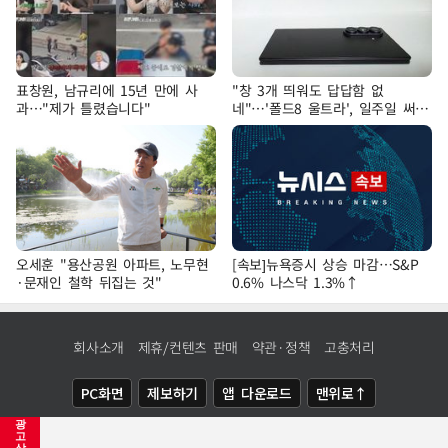
표창원, 남규리에 15년 만에 사
"창 3개 띄워도 답답함 없
과…"제가 틀렸습니다"
네"…'폴드8 울트라', 일주일 써보
니
오세훈 "용산공원 아파트, 노무현
[속보]뉴욕증시 상승 마감…S&P
·문재인 철학 뒤집는 것"
0.6% 나스닥 1.3%↑
회사소개
제휴/컨텐츠 판매
약관·정책
고충처리
PC화면
제보하기
앱 다운로드
맨위로↑
광
COPYRIGHTⓒ
NEWSIS
ALL RIGHTS RESERVED.
고