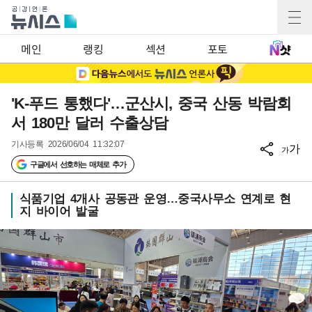
메인
랭킹
섹션
포토
'K-푸드 통했다'…군산시, 중국 산동 박람회
서 180만 달러 수출상담
기사등록
2026/06/04 11:32:07
가
가
구글에서 선호하는 매체로 추가
식품기업 4개사 공동관 운영…중국사무소 연계로 현
지 바이어 발굴