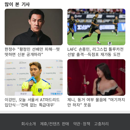
많이 본 기사
한정수 "황정민 선배만 피해…떳
LAFC 손흥민, 리그스컵 톨루카전
떳하면 신분 공개하라"
선발 출격…득점포 재가동 도전
이강인, 오늘 서울서 AT마드리드
제니, 동거 여부 물음에 "여기까지
입단식…'전례 없는 특급대우'
만 하자" 웃음
회사소개
제휴/컨텐츠 판매
약관·정책
고충처리