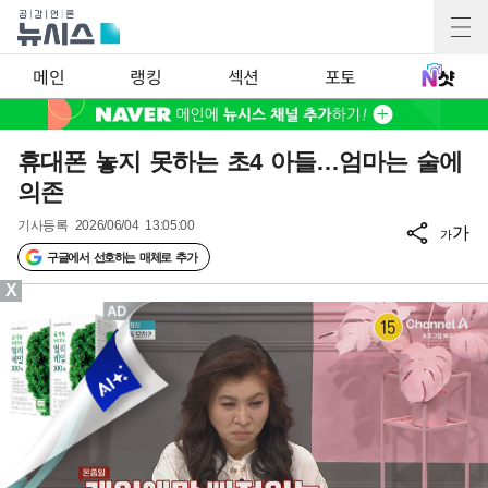
메인
랭킹
섹션
포토
휴대폰 놓지 못하는 초4 아들…엄마는 술에
의존
기사등록
2026/06/04 13:05:00
가
가
구글에서 선호하는 매체로 추가
X