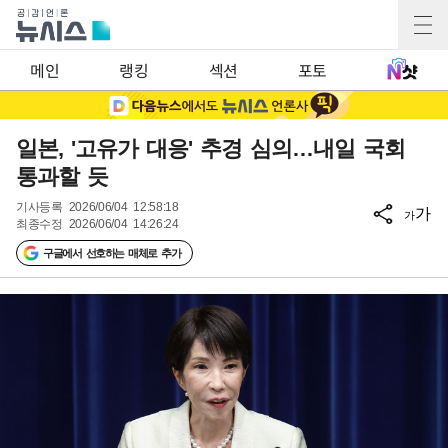
메인
랭킹
섹션
포토
일본, '고유가 대응' 추경 심의…내일 국회
통과할 듯
기사등록
2026/06/04 12:58:18
가
가
최종수정
2026/06/04 14:26:24
구글에서 선호하는 매체로 추가