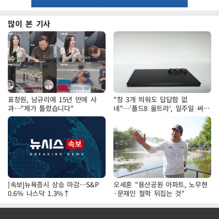
많이 본 기사
표창원, 남규리에 15년 만에 사
"창 3개 띄워도 답답함 없
과…"제가 틀렸습니다"
네"…'폴드8 울트라', 일주일 써보
니
[속보]뉴욕증시 상승 마감…S&P
오세훈 "용산공원 아파트, 노무현
0.6% 나스닥 1.3%↑
·문재인 철학 뒤집는 것"