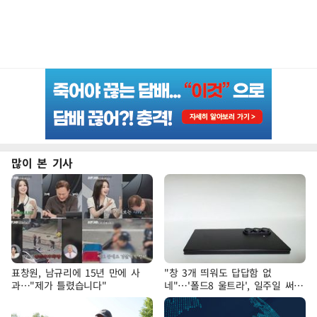
많이 본 기사
표창원, 남규리에 15년 만에 사
"창 3개 띄워도 답답함 없
과…"제가 틀렸습니다"
네"…'폴드8 울트라', 일주일 써보
니