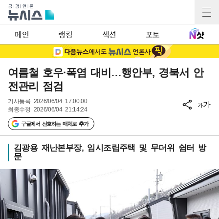
메인
랭킹
섹션
포토
여름철 호우·폭염 대비…행안부, 경북서 안
전관리 점검
기사등록
2026/06/04 17:00:00
가
가
최종수정
2026/06/04 21:14:24
구글에서 선호하는 매체로 추가
김광용 재난본부장, 임시조립주택 및 무더위 쉼터 방
문