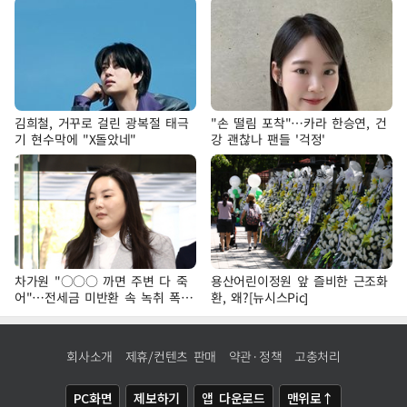
김희철, 거꾸로 걸린 광복절 태극
"손 떨림 포착"…카라 한승연, 건
기 현수막에 "X돌았네"
강 괜찮나 팬들 '걱정'
차가원 "○○○ 까면 주변 다 죽
용산어린이정원 앞 즐비한 근조화
어"…전세금 미반환 속 녹취 폭로
환, 왜?[뉴시스Pic]
파장
회사소개
제휴/컨텐츠 판매
약관·정책
고충처리
PC화면
제보하기
앱 다운로드
맨위로↑