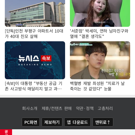
[단독]인천 부평구 아파트서 10대
'서준맘' 박세미, 연하 남자친구와
가 40대 친모 살해
열애 "결혼 생각도"
[속보]이 대통령 "부동산 공급 기
백혈병 재발 최성원 "치료가 날
존 사고방식 매달리지 말고 과감
죽이는 것 같았다" 눈물
히 실천"
회사소개
제휴/컨텐츠 판매
약관·정책
고충처리
PC화면
제보하기
앱 다운로드
맨위로↑
광
COPYRIGHTⓒ
NEWSIS
ALL RIGHTS RESERVED.