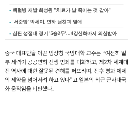
백혈병 재발 최성원 "치료가 날 죽이는 것 같아"
'서준맘' 박세미, 연하 남친과 열애
심판 성접대 경기 '5승2무'…4강신화마저 의심받아
중국 대표단을 이끈 멍샹칭 국방대학 교수는 “여전히 일
부 세력이 공공연히 전쟁 범죄를 미화하고, 제2차 세계대
전 역사에 대한 잘못된 견해를 퍼뜨리며, 전후 평화 체제
의 제약을 넘어서려 하고 있다”고 일본의 최근 군사대국
화 움직임을 비판했다.