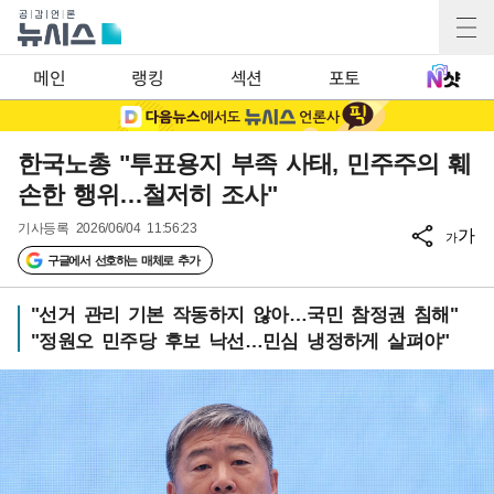
메인
랭킹
섹션
포토
한국노총 "투표용지 부족 사태, 민주주의 훼
손한 행위…철저히 조사"
기사등록
2026/06/04 11:56:23
가
가
구글에서 선호하는 매체로 추가
"선거 관리 기본 작동하지 않아…국민 참정권 침해"
"정원오 민주당 후보 낙선…민심 냉정하게 살펴야"