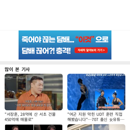
많이 본 기사
"서장훈, 28억에 산 서초 건물
"여군 지원 막힌 UDT 훈련 직접
450억에 매물로"
해봤습니다"…707 출신 女유튜버
'완벽 소화'