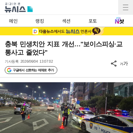
메인
랭킹
섹션
포토
충북 민생치안 지표 개선…"보이스피싱·교
통사고 줄었다"
기사등록
2026/06/04 13:07:02
가
가
구글에서 선호하는 매체로 추가