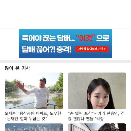
많이 본 기사
오세훈 "용산공원 아파트, 노무현
"손 떨림 포착"…카라 한승연, 건
·문재인 철학 뒤집는 것"
강 괜찮나 팬들 '걱정'