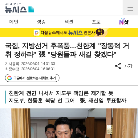
메인
랭킹
섹션
포토
국힘, 지방선거 후폭풍…친한계 "장동혁 거
취 정하라" 張 "당원들과 새길 찾겠다"
기사등록
2026/06/04 14:31:33
가
가
최종수정
2026/06/04 16:06:31
구글에서 선호하는 매체로 추가
친한계 전면 나서서 지도부 책임론 제기할 듯
지도부, 한동훈 복당 선 그어…張, 재신임 투표할까