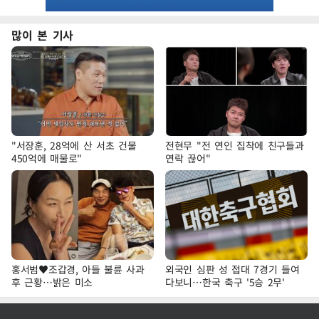
많이 본 기사
"서장훈, 28억에 산 서초 건물
전현무 "전 연인 집착에 친구들과
450억에 매물로"
연락 끊어"
홍서범♥조갑경, 아들 불륜 사과
외국인 심판 성 접대 7경기 들여
후 근황…밝은 미소
다보니…한국 축구 '5승 2무'