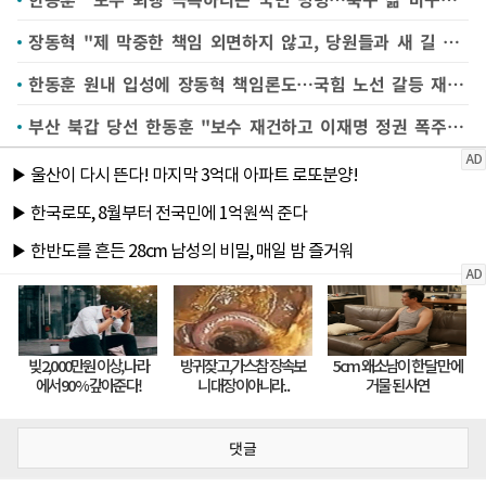
장동혁 "제 막중한 책임 외면하지 않고, 당원들과 새 길 찾겠다"
한동훈 원내 입성에 장동혁 책임론도…국힘 노선 갈등 재점화할 듯
부산 북갑 당선 한동훈 "보수 재건하고 이재명 정권 폭주 제어하겠다"(종합)
댓글