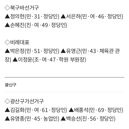
◇북구바선거구
▲정의헌(민·31·정당인) ▲서은하(민·여·46·정당인)
▲손혜진(진·여·49·정당인)
◇비례대표
▲박은정(민·51·정당인) ▲유영근(민·43·체육관 관
장) ▲이정윤(조·여·47·학원 부원장)
광산구
◇광산구가선거구
▲김길화(민·여·61·정당인) ▲배홍석(민·69·정당인)
▲유영종(민·45·농업인) ▲백승선(진·56·정당인)