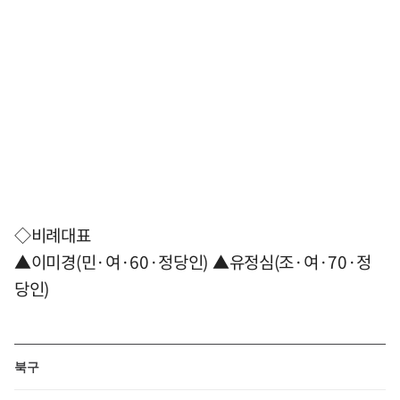
◇비례대표
▲이미경(민·여·60·정당인) ▲유정심(조·여·70·정
당인)
북구