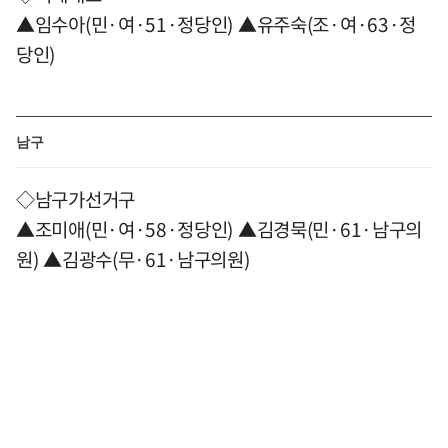
▲임수아(민·여·51·정당인) ▲유주숙(조·여·63·정
당인)
남구
◇남구가선거구
▲조미애(민·여·58·정당인) ▲김경묵(민·61·남구의
원) ▲김광수(무·61·남구의원)