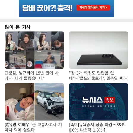
많이 본 기사
표창원, 남규리에 15년 만에 사
"창 3개 띄워도 답답함 없
과…"제가 틀렸습니다"
네"…'폴드8 울트라', 일주일 써보
니
英유명 여배우, 큰 교통사고서 기
[속보]뉴욕증시 상승 마감…S&P
아차 덕에 살았다
0.6% 나스닥 1.3%↑