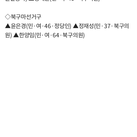
◇북구마선거구
▲윤은경(민·여·46·정당인) ▲정재성(민·37·북구의
원) ▲한양임(민·여·64·북구의원)