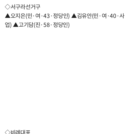
◇서구라선거구
▲오지은(민·여·43·정당인) ▲김유안(민·여·40·사
업) ▲고기담(진·58·정당인)
◇비례대표