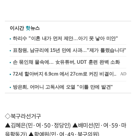
이시간
핫
뉴스
하리수 "이혼 내가 먼저 제안…아기 못 낳아 미안"
표창원, 남규리에 15년 만에 사과…"제가 틀렸습니다"
손 묶인채 물속에… 女유튜버, UDT 훈련 완벽 소화
방은희, 어머니 고독사에 오열 "이틀 만에 발견"
◇북구라선거구
▲김혜은(민·여·50·정당인) ▲배미선(민·여·59·마
을활동가) ▲황예원(민·여·49·북구의원)