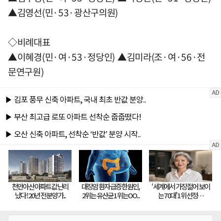
▲김영선(민·53·광산구의원)
◇비례대표
▲이혜경(민·여·53·정당인) ▲김미라(조·여·56·전
문연구원)