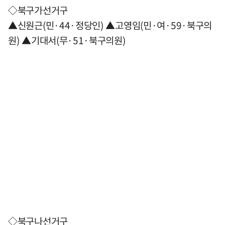
◇북구가선거구
▲신원근(민·44·정당인) ▲고영임(민·여·59·북구의
원) ▲기대서(무·51·북구의원)
◇북구나선거구