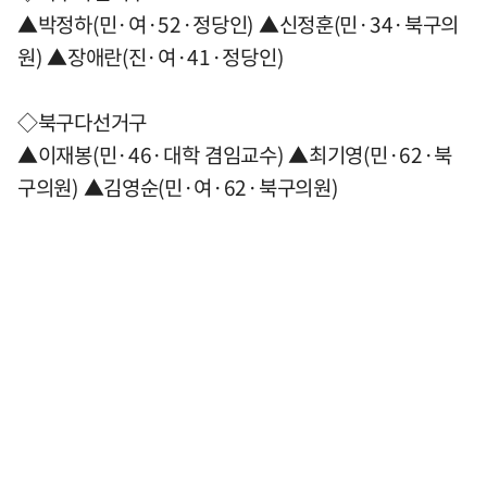
▲박정하(민·여·52·정당인) ▲신정훈(민·34·북구의
원) ▲장애란(진·여·41·정당인)
◇북구다선거구
▲이재봉(민·46·대학 겸임교수) ▲최기영(민·62·북
구의원) ▲김영순(민·여·62·북구의원)