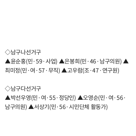
◇남구나선거구
▲윤순홍(민·59·사업) ▲은봉희(민·46·남구의원) ▲
최미정(민·여·57·무직) ▲고우람(조·47·연구원)
◇남구다선거구
▲박선우영(민·여·55·정당인) ▲오영순(민·여·56·
남구의원) ▲서상기(민·56·시민단체 활동가)