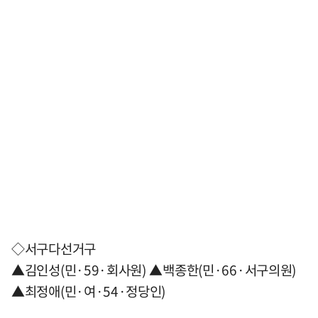
◇서구다선거구
▲김인성(민·59·회사원) ▲백종한(민·66·서구의원)
▲최정애(민·여·54·정당인)