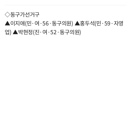
◇동구가선거구
▲이지애(민·여·56·동구의원) ▲홍두석(민·59·자영
업) ▲박현정(진·여·52·동구의원)