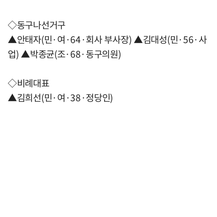
◇동구나선거구
▲안태자(민·여·64·회사 부사장) ▲김대성(민·56·사
업) ▲박종균(조·68·동구의원)
◇비례대표
▲김희선(민·여·38·정당인)