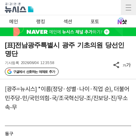
메인
랭킹
섹션
포토
[표]전남광주특별시 광주 기초의원 당선인
명단
기사등록
2026/06/04 12:35:58
가
가
구글에서 선호하는 매체로 추가
[광주=뉴시스] *이름(정당·성별·나이·직업 순), 더불어
민주당-민/국민의힘-국/조국혁신당-조/진보당-진/무소
속-무
동구