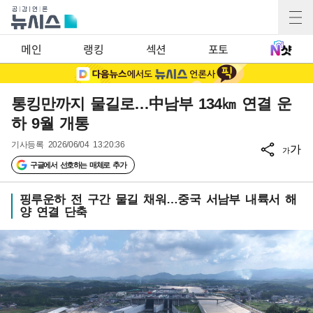
메인
랭킹
섹션
포토
통킹만까지 물길로…中남부 134㎞ 연결 운
하 9월 개통
기사등록
2026/06/04 13:20:36
가
가
구글에서 선호하는 매체로 추가
핑루운하 전 구간 물길 채워…중국 서남부 내륙서 해
양 연결 단축