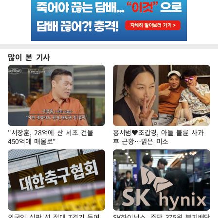
많이 본 기사
"서장훈, 28억에 산 서초 건물
홍서범♥조갑경, 아들 불륜 사과
450억에 매물로"
후 근황…밝은 미소
외국인 심판 성 접대 7경기 들여
SK하이닉스, 주당 375원 분기배당