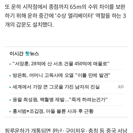
또 운하 시작점에서 종점까지 65m의 수위 차이를 보완
하기 위해 운하 중간에 '수상 엘리베이터' 역할을 하는 3
개의 갑문도 설치했다.
이시간
핫
뉴스
"서장훈, 28억에 산 서초 건물 450억에 매물로"
방은희, 어머니 고독사에 오열 "이틀 만에 발견"
응팔 최성원, 백혈병 재발…"죽게 하려는건가"
홍서범♥조갑경, 아들 불륜 사과 후 근황
핑루운하가 개통되면 윈난·구이저우·충칭 등 중국 서남