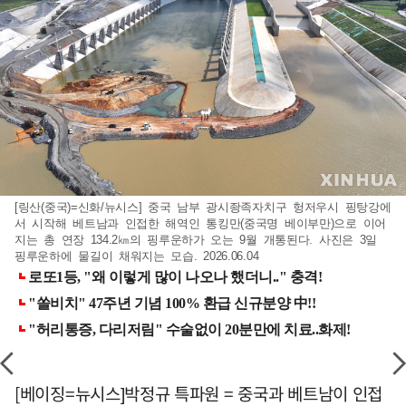
[링산(중국)=신화/뉴시스] 중국 남부 광시좡족자치구 헝저우시 핑탕강에
서 시작해 베트남과 인접한 해역인 통킹만(중국명 베이부만)으로 이어
지는 총 연장 134.2㎞의 핑루운하가 오는 9월 개통된다. 사진은 3일
핑루운하에 물길이 채워지는 모습. 2026.06.04
[베이징=뉴시스]박정규 특파원 = 중국과 베트남이 인접