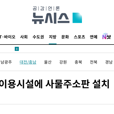
IT·바이오
사회
수도권
지방
문화
스포츠
연예
전남광주
대전/충남
울산
강원
충북
전북
경남
다중이용시설에 사물주소판 설치