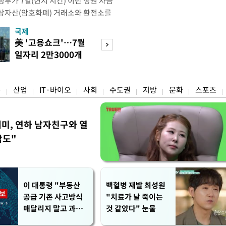
부가 7일(현지 시간) 이란 정권 자금
상자산(암호화폐) 거래소와 환전소를
재무부 해외자산통제국(OFAC)은 이날
국제
경제
) 자금 조달에 이용된 디지털 자산 거
美 '고용쇼크'…7월
수도권 고용 급랭
유 판매 대금 회수에 동원된 환전 네
일자리 2만3000개
전국 취업자 10명
고 밝혔다. 동유럽 조지아
감소
1명뿐
융
산업
IT·바이오
사회
수도권
지방
문화
스포츠
세미, 연하 남자친구와 열
각도"
이 대통령 "부동산
백혈병 재발 최성원
공급 기존 사고방식
"치료가 날 죽이는
매달리지 말고 과감
것 같았다" 눈물
히 실천"