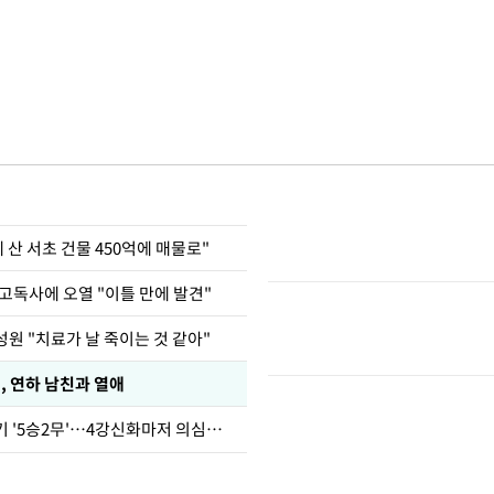
에 산 서초 건물 450억에 매물로"
고독사에 오열 "이틀 만에 발견"
원 "치료가 날 죽이는 것 같아"
, 연하 남친과 열애
심판 성접대 경기 '5승2무'…4강신화마저 의심받아