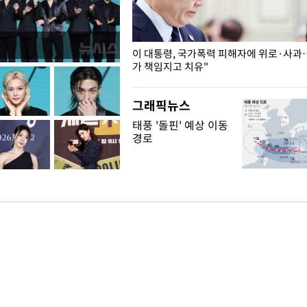
개구리밥
이 대통령, 국가폭력 피해자에 위로·사과
가 책임지고 치유"
그래픽뉴스
태풍 '돌핀' 예상 이동
경로