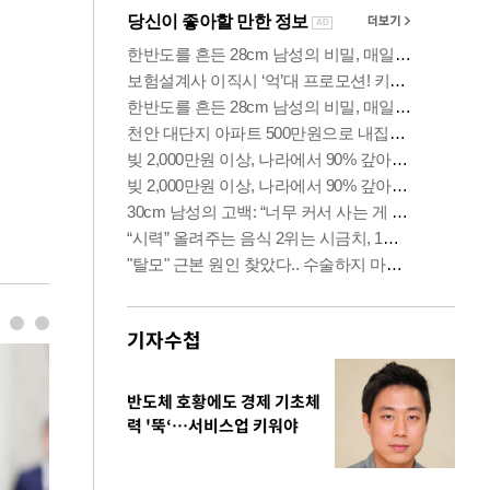
기자수첩
반도체 호황에도 경제 기초체
력 '뚝‘…서비스업 키워야