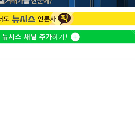
[단독]인천 부평구 아파트
1
10대가 40대 친모 살해
'서준맘' 박세미, 연하 남
2
생각도"
[속보]이 대통령 "부동산
3
매달리지 말고 과감히 실천
백혈병 재발 최성원 "치료
4
았다" 눈물
이 대통령, 6시간 부동산 
5
의…"기존 사고 방식에 매
히 실천"(종합)
[올댓차이나] 홍콩 증시, 
6
매수로 상승 마감…H주 0
이 대통령, 'ISA·주가누
7
질타하며 재검토 지시