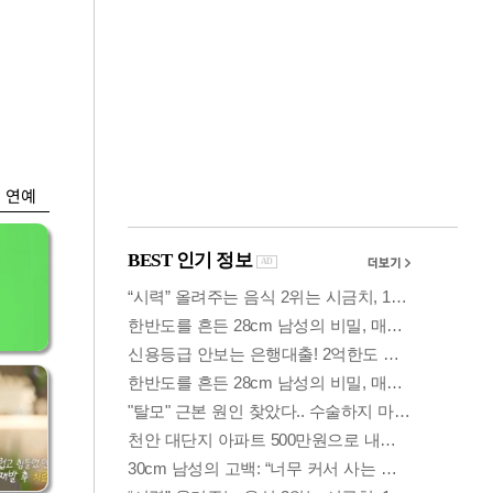
금융
…
두나무, 경찰청 '압수
 중
가상자산' 관리한다
연예