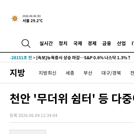
2026.08.08 (토)
서울 29.2℃
실시간
정치
국제
경제
금융
산업
-28151초 전 >
[속보]뉴욕증시 상승 마감…S&P 0.6% 나스닥 1.3%↑
지방
지방최신
세종
부산
대구/경북
천안 '무더위 쉼터' 등 
등록 2026.06.04 12:34:04