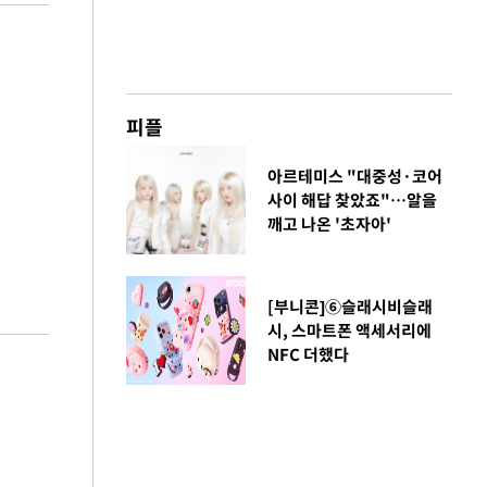
피플
아르테미스 "대중성·코어
사이 해답 찾았죠"…알을
깨고 나온 '초자아'
[부니콘]⑥슬래시비슬래
시, 스마트폰 액세서리에
NFC 더했다