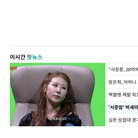
이시간
핫뉴스
"서장훈, 28억
방은희, 어머니 
백혈병 재발 최성
'서준맘' 박세미