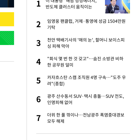
서
이 대통령 "해남 청정에너지,
1
1
반도체 클러스터 움직이는
힘…지역소멸 극복 전환점"
자친구와 열애 "결혼
임영웅 팬클럽, 거제·통영에 성금 1504만원
2
2
기탁
 공급 기존 사고방식
천안 택배기사의 '매의 눈', 할머니 보이스피
3
3
"
싱 피해 막아
가 날 죽이는 것 같
"회식 몇 번 한 것 갖고"…숨진 소방관 비하
4
4
한 공무원 덜미
회의서 공급 논
카자흐스탄 스캠 조직원 4명 구속…"도주 우
5
5
달리지 말고 과감
려"(종합)
혼조 개장 후 자원주
광주 산수동서 SUV·택시 충돌…SUV 전도,
6
6
.39%↑
인명피해 없어
르기 방지법' 개편안
더위 한 풀 꺾이나…전남광주 폭염중대경보
7
7
모두 해제