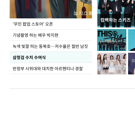
컴백하는 스키즈
지석천 뒤덮은 
'무민 팝업 스토어' 오픈
기념촬영 하는 배우 박지현
녹색 빛깔 띄는 동복호…저수율은 절반 남짓
삼정검 수치 수여식
반정부 시위대와 대치한 아르헨티나 경찰