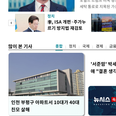
도널드 트럼프 미국 행정
세탁 통로로 지목된 가
무더기 제재했다. 미 
정치
이란혁명수비대(IRGC
 두
李, ISA 개편·주가누
래소와, 이란의 해외 석
르기 방지법 재검토
트워크를 각각 제재한다
 정도
지시
많이 본 기사
종합
정치
국제
경제
금
'서준맘' 박
애 "결혼 생
인천 부평구 아파트서 10대가 40대
친모 살해