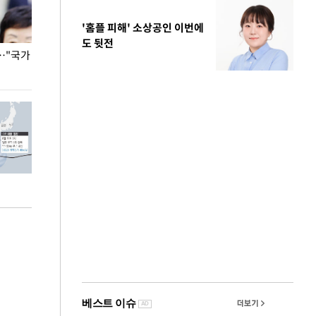
'홈플 피해' 소상공인 이번에
도 뒷전
…"국가
홈플러스, 67개 점포 가오픈… 13일 정식 개장
오세훈 서울시장,
환경 점검