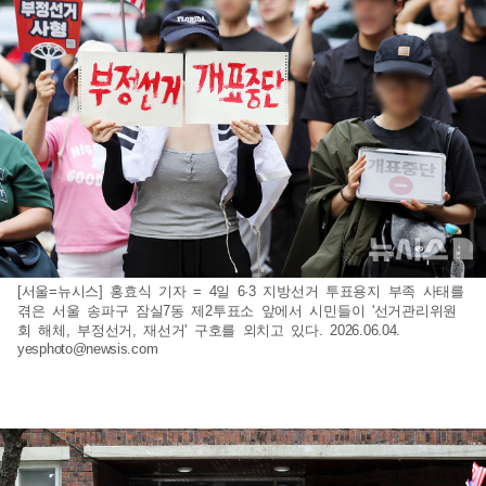
[서울=뉴시스] 홍효식 기자 = 4일 6·3 지방선거 투표용지 부족 사태를
겪은 서울 송파구 잠실7동 제2투표소 앞에서 시민들이 '선거관리위원
회 해체, 부정선거, 재선거' 구호를 외치고 있다. 2026.06.04.
yesphoto@newsis.com