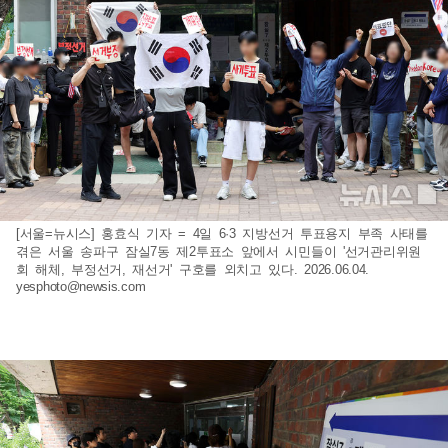
[서울=뉴시스] 홍효식 기자 = 4일 6·3 지방선거 투표용지 부족 사태를
겪은 서울 송파구 잠실7동 제2투표소 앞에서 시민들이 '선거관리위원
회 해체, 부정선거, 재선거' 구호를 외치고 있다. 2026.06.04.
yesphoto@newsis.com