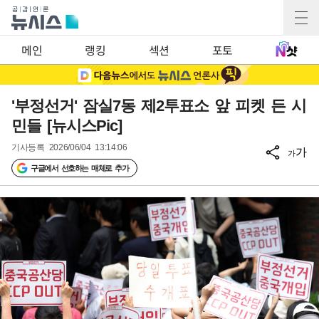
메인
랭킹
섹션
포토
'부정선거' 잠실7동 제2투표소 앞 피켓 든 시
민들 [뉴시스Pic]
기사등록
2026/06/04 13:14:06
가
가
구글에서 선호하는 매체로 추가