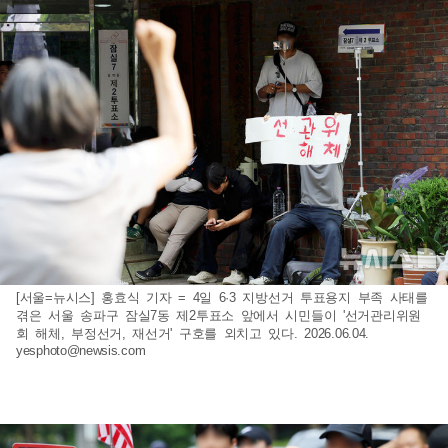
[서울=뉴시스] 홍효식 기자 = 4일 6·3 지방선거 투표용지 부족 사태를
겪은 서울 송파구 잠실7동 제2투표소 앞에서 시민들이 '선거관리위원
회 해체, 부정선거, 재선거' 구호를 외치고 있다. 2026.06.04.
yesphoto@newsis.com