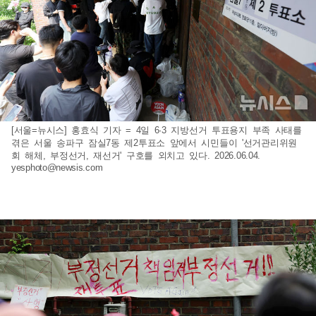
[서울=뉴시스] 홍효식 기자 = 4일 6·3 지방선거 투표용지 부족 사태를
겪은 서울 송파구 잠실7동 제2투표소 앞에서 시민들이 '선거관리위원
회 해체, 부정선거, 재선거' 구호를 외치고 있다. 2026.06.04.
yesphoto@newsis.com