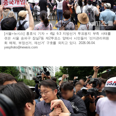
[서울=뉴시스] 홍효식 기자 = 4일 6·3 지방선거 투표용지 부족 사태를
겪은 서울 송파구 잠실7동 제2투표소 앞에서 시민들이 '선거관리위원
회 해체, 부정선거, 재선거' 구호를 외치고 있다. 2026.06.04.
yesphoto@newsis.com