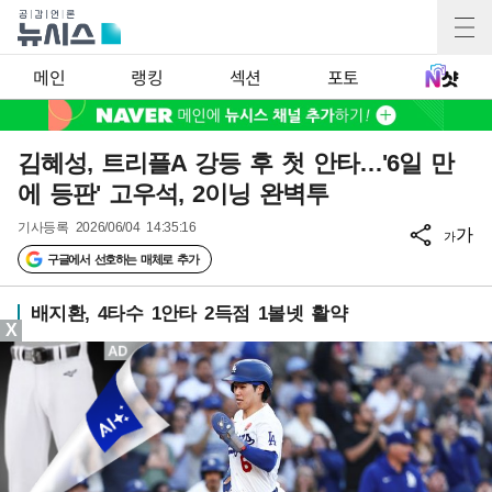
메인
랭킹
섹션
포토
김혜성, 트리플A 강등 후 첫 안타…'6일 만
에 등판' 고우석, 2이닝 완벽투
기사등록
2026/06/04 14:35:16
가
가
구글에서 선호하는 매체로 추가
배지환, 4타수 1안타 2득점 1볼넷 활약
X