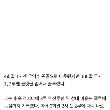
4회말 1사엔 우익수 뜬공으로 아웃됐지만, 6회말 무사
1, 2루엔 볼넷을 얻어내 출루했다.
그는 후속 적시타에 3루로 진루한 뒤 상대 마운드 폭투에
득점까지 기록했다. 이어 6회말 2사 1, 2루에 다시 나섰