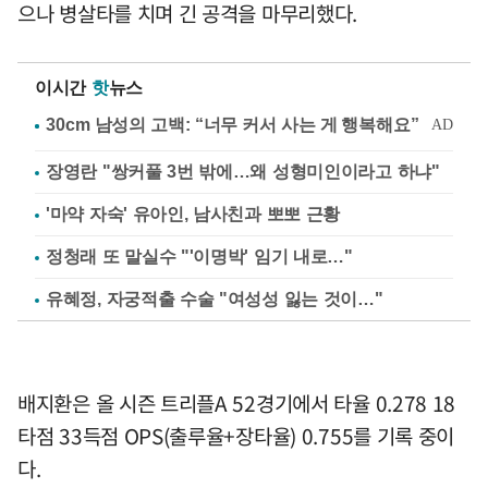
으나 병살타를 치며 긴 공격을 마무리했다.
이시간
핫
뉴스
장영란 "쌍커풀 3번 밖에…왜 성형미인이라고 하냐"
'마약 자숙' 유아인, 남사친과 뽀뽀 근황
정청래 또 말실수 "'이명박' 임기 내로…"
유혜정, 자궁적출 수술 "여성성 잃는 것이…"
배지환은 올 시즌 트리플A 52경기에서 타율 0.278 18
타점 33득점 OPS(출루율+장타율) 0.755를 기록 중이
다.