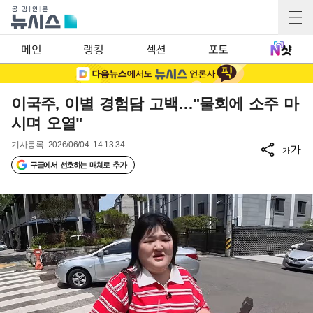
메인
랭킹
섹션
포토
이국주, 이별 경험담 고백…"물회에 소주 마
시며 오열"
기사등록
2026/06/04 14:13:34
가
가
구글에서 선호하는 매체로 추가