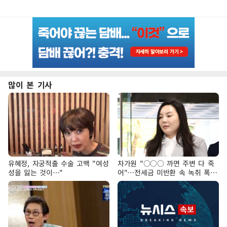
많이 본 기사
유혜정, 자궁적출 수술 고백 "여성
차가원 "○○○ 까면 주변 다 죽
성을 잃는 것이…"
어"…전세금 미반환 속 녹취 폭로
파장