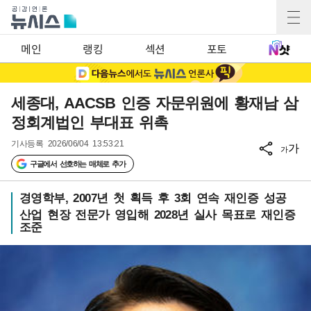
메인
랭킹
섹션
포토
세종대, AACSB 인증 자문위원에 황재남 삼
정회계법인 부대표 위촉
기사등록
2026/06/04 13:53:21
가
가
구글에서 선호하는 매체로 추가
경영학부, 2007년 첫 획득 후 3회 연속 재인증 성공
산업 현장 전문가 영입해 2028년 실사 목표로 재인증
조준