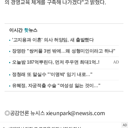
의 경영교육 체계를 구축해 나가겠다"고 밝혔다.
이시간
핫
뉴스
'고지용과 이혼' 의사 허양임, 새 출발했다
장영란 "쌍커풀 3번 밖에…왜 성형미인이라고 하냐"
정청래 또 말실수 "'이명박' 임기 내로…"
유혜정, 자궁적출 수술 "여성성 잃는 것이…"
◎공감언론 뉴시스
xieunpark@newsis.com