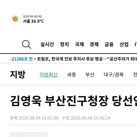
5시간 전 >
[속보] "이란-오만, 호르무즈 해협 통행 항로 합의" 이란 외
2026.08.06 (목)
서울 36.0℃
-32003초 전 >
"여기 떨어졌다"…다누리, 스페이스X 로켓 달 충돌 흔적
-29048초 전 >
손흥민, 5경기 연속골 실패…LAFC는 승부차기 끝 과달
-21649초 전 >
내일까지 39도 '펄펄'…기상청 "태풍 지나며 폭염 잠시 
실시간
정치
국제
경제
금융
산업
-21286초 전 >
트럼프, 한국계 진보 주지사 후보 맹공…"공산주의가 최대
-21264초 전 >
"美간섭에 합의 지연"…트럼프, '이란 호르무즈 통제권'
-17784초 전 >
[속보]산업장관 "李정부, 원전 반대 안해…안정 전력 위
지방
지방최신
세종
부산
대구/경북
-16481초 전 >
[속보]경찰, '홍명보 선임 논란' 대한축구협회·축구회관 
색
-15868초 전 >
[속보]산업장관 "美무역법 제301조 과잉생산 결과 발표 8
상
-15661초 전 >
[속보]코스피 매도사이드카 발동…4%대 급락
김영욱 부산진구청장 당선인
-14933초 전 >
[속보]전남광주 초대 시민추천 부시장에 백승주·윤난실
-12494초 전 >
서울 열대야 15일째 지속…비공식 '초열대야' 30도 넘어
등록 2026.06.04 14:01:06
수정 2026.06.04 15:46:24
-11061초 전 >
[속보]코스닥, 2.15포인트(0.27%) 내린 797.44 출발
-11044초 전 >
[속보]코스피, 119.51포인트(1.81%) 내린 6478.75 개
-7491초 전 >
6월 경상수지 497.3억 달러…두 달 연속 사상 최대