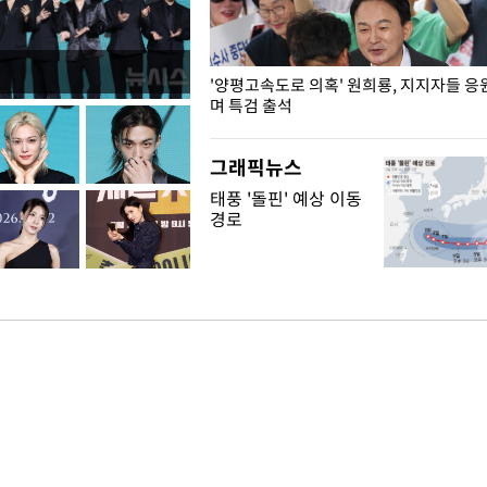
"수사·기소 분리 관련 대비책 최
'양평고속도로 의혹' 원희룡, 지지자들 응
"
며 특검 출석
그래픽뉴스
태풍 '돌핀' 예상 이동
경로