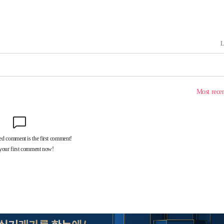
구축
감 다우
워" 취임
무부 대변인
 포착
라하라 격파
꺾인다"
 위협"
 수용할까
해 불가피"
등 압수수
월 중 예