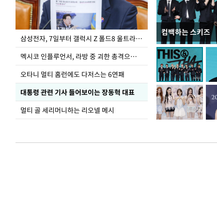
컴백하는 스키즈
이재명 대통령, 
삼성전자, 7일부터 갤럭시 Z 폴드8 울트라·폴드8·플립8 출시
선 다해 강구해야
멕시코 인플루언서, 라방 중 괴한 총격으로 사망
오타니 멀티 홈런에도 다저스는 6연패
대통령 관련 기사 들어보이는 장동혁 대표
멀티 골 세리머니하는 리오넬 메시