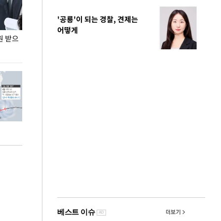
'공룡'이 되는 경찰, 견제는
어떻게
원 받으
정동영, 조현 '이상주의' 발언에 "이상이 있어야
장동혁 "李 대
현실 바꿔"
하다"