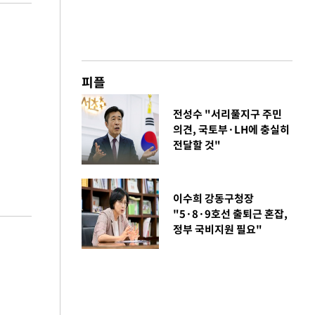
피플
전성수 "서리풀지구 주민
의견, 국토부·LH에 충실히
전달할 것"
이수희 강동구청장
"5·8·9호선 출퇴근 혼잡,
정부 국비지원 필요"