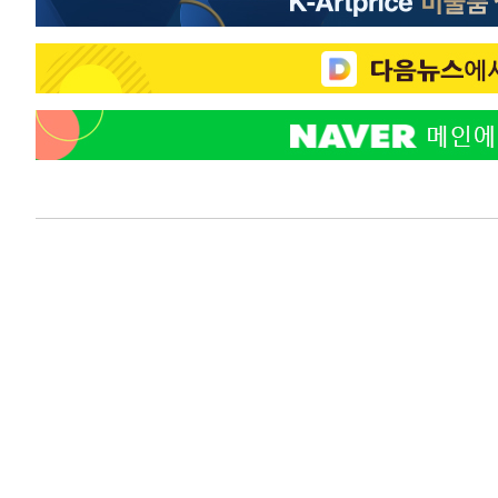
-11061초 전 >
[속보]코스닥, 2.15포인트(0.27%) 내린 797.44 출발
-11044초 전 >
[속보]코스피, 119.51포인트(1.81%) 내린 6478.75 개
-7491초 전 >
6월 경상수지 497.3억 달러…두 달 연속 사상 최대
-7442초 전 >
서울 낮 39도 '폭염중대경보'…40도 관측 가능성도
-4804초 전 >
미 워싱턴주 스포캔 시의 통제불능 3개 산불, 방화선 일부 
50분 전 >
[속보] 호르무즈 해협 이란-오만 협상 기대속 뉴욕증시 혼조 마
0.49%↑
1시간 전 >
[속보] 이란 대통령 "지금 최고지도자와 소통하기가 매우 어려
3년 인터뷰
5시간 전 >
[속보] "이란-오만, 호르무즈 해협 통행 항로 합의" 이란 외