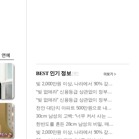
금융
…서
'단일종목 레버리지
줄어
ETF' 과잉매매 제한
검토
연예