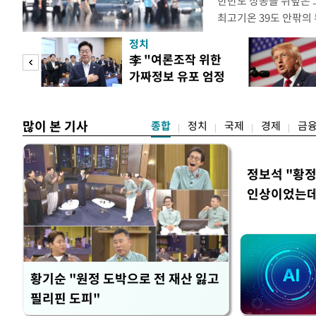
한반도 상공을 뒤덮은 
최고기온 39도 안팎의
'돌핀'이 지나며 기압
정치
으로 주춤할 것으로 기
 연
李 "여론조작 위한
정례 브리핑을 열고 이
가짜정보 유포 엄정
관은 "상층까지 잘 연
, 일
대응"
많이 본 기사
종합
정치
국제
경제
금
정보석 "황정
인상이었는데
황기순 "원정 도박으로 전 재산 잃고
필리핀 도피"