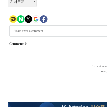
기사본문
-7442초 전 >
서울 낮 39도 '폭염중대경보'…40도 관측 가능성도
-4804초 전 >
미 워싱턴주 스포캔 시의 통제불능 3개 산불, 방화선 일부 
50분 전 >
[속보] 호르무즈 해협 이란-오만 협상 기대속 뉴욕증시 혼조 마
0.49%↑
1시간 전 >
[속보] 이란 대통령 "지금 최고지도자와 소통하기가 매우 어려
3년 인터뷰
5시간 전 >
[속보] "이란-오만, 호르무즈 해협 통행 항로 합의" 이란 외
-32003초 전 >
"여기 떨어졌다"…다누리, 스페이스X 로켓 달 충돌 흔적
-29048초 전 >
손흥민, 5경기 연속골 실패…LAFC는 승부차기 끝 과달
-21649초 전 >
내일까지 39도 '펄펄'…기상청 "태풍 지나며 폭염 잠시 
-21286초 전 >
트럼프, 한국계 진보 주지사 후보 맹공…"공산주의가 최대
-21264초 전 >
"美간섭에 합의 지연"…트럼프, '이란 호르무즈 통제권'
-17784초 전 >
[속보]산업장관 "李정부, 원전 반대 안해…안정 전력 위
-16481초 전 >
[속보]경찰, '홍명보 선임 논란' 대한축구협회·축구회관 
색
-15868초 전 >
[속보]산업장관 "美무역법 제301조 과잉생산 결과 발표 8
상
-15661초 전 >
[속보]코스피 매도사이드카 발동…4%대 급락
-14933초 전 >
[속보]전남광주 초대 시민추천 부시장에 백승주·윤난실
-12494초 전 >
서울 열대야 15일째 지속…비공식 '초열대야' 30도 넘어