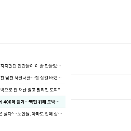
허지웅 "우리가 지지했던 인간들이 이 꼴 만들었다"
정보석 "황정음 전 남편 서글서글…잘 살길 바랐는데"
도박으로 전 재산 잃고 필리핀 도피"
차가원 "MC몽에 400억 뜯겨…백현 위해 도박빚 갚아줘"
'아들아 요양원은 싫다'…노인들, 아파도 집에 살고파