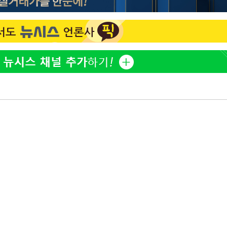
황기순 "원정 도박으로 전 
1
산 잃고 필리핀 도피"
장
정보석 "황정음 전 남편 
2
었는데…"
정부, 전 산업에 'AI 옷' 
3
구축
1000대 보급 추진
감 다우
바다, 워터밤 공개저격 "말
4
워" 취임
무부 대변인
최준희, 또 성형수술 예고 
5
[속보]산업장관 "李정부,
6
정 전력 위해 불가피"
고속도로서 화물차 낙하물
7
동승자 사망