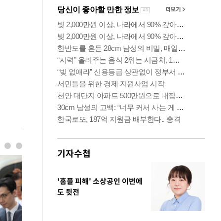
기자수첩
'홈플 피해' 소상공인 이번에
도 뒷전