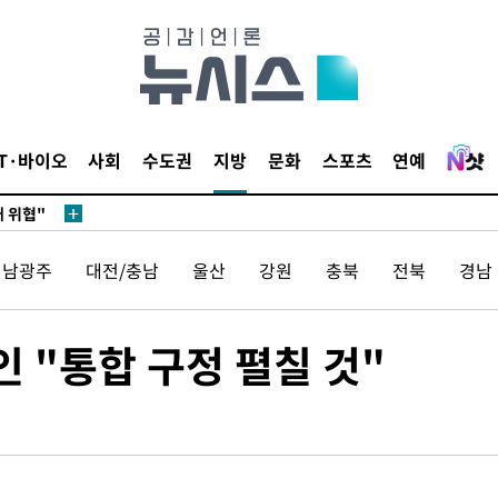
무부 대변인
 포착
라하라 격파
꺾인다"
IT·바이오
사회
수도권
지방
문화
스포츠
연예
 위협"
 수용할까
해 불가피"
전남광주
대전/충남
울산
강원
충북
전북
경남
등 압수수
월 중 예
 "통합 구정 펼칠 것"
장