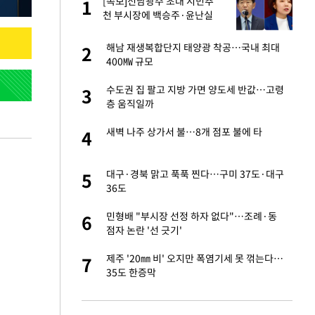
재
[속보]전남광주 초대 시민추
1
1
천 부시장에 백승주·윤난실
서글서글한 인상이
해남 재생복합단지 태양광 착공…국내 최대
2
2
400㎿ 규모
입힌다…AI 로봇 연
수도권 집 팔고 지방 가면 양도세 반값…고령
3
3
층 움직일까
이 안 된다"
새벽 나주 상가서 불…8개 점포 불에 타
4
4
"짝짝이 눈 탈출"
대구·경북 맑고 푹푹 찐다…구미 37도·대구
5
5
36도
 원전 반대 안해…안
민형배 "부시장 선정 하자 없다"…조례·동
6
6
점자 논란 '선 긋기'
, 들이받은 승합차
제주 '20㎜ 비' 오지만 폭염기세 못 꺾는다…
7
7
35도 한증막