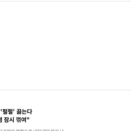
 '펄펄' 끓는다
염 잠시 꺾여"