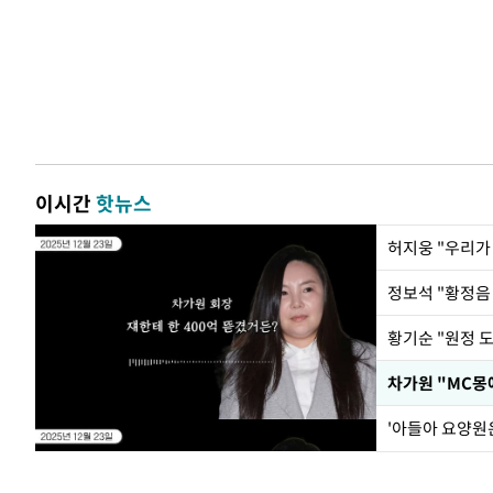
이시간
핫뉴스
황기순 "원정 