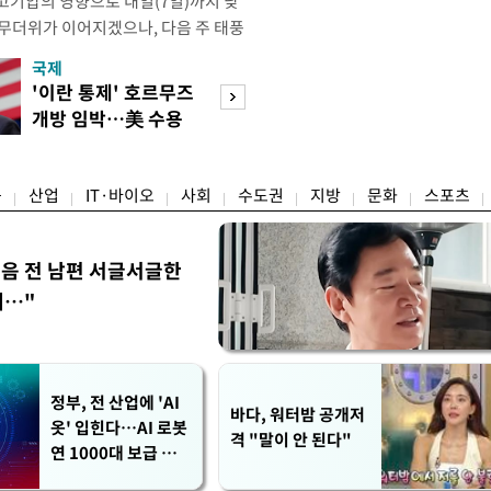
고기압의 영향으로 내일(7일)까지 낮
 무더위가 이어지겠으나, 다음 주 태풍
계가 재편되는 과정에서 폭염이 일시적
국제
경제
상청은 내다봤다. 기상청은 6일 오전
'이란 통제' 호르무즈
실거주해야 절세
같이 밝혔다. 이광연 기상청 예보분석
개방 임박…美 수용
울 전월세 매물 
결된 고기압이 한반도에 자리잡고 있
할까
들듯
융
산업
IT·바이오
사회
수도권
지방
문화
스포츠
음 전 남편 서글서글한
…"
정부, 전 산업에 'AI
바다, 워터밤 공개저
옷' 입힌다…AI 로봇
격 "말이 안 된다"
연 1000대 보급 추
진