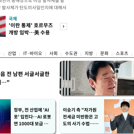
북한이 동해상으로 미상 발사체를 발
해당 발사체가 탄도미사일인지에 대해서
있다. 군은 발사체 종류와 제원 등을
국제
경제
북한은 지난 5월 26일 서해상으로 근거
'이란 통제' 호르무즈
강남 초고가 겨냥
 다종의 발사체를 발사한 바 있다. 당
개방 임박…美 수용
제개편…전월세 
km를 비행해 탄착했다.
할까
탄' 우려
융
산업
IT·바이오
사회
수도권
지방
문화
스포츠
음 전 남편 서글서글한
…"
정부, 전 산업에 'AI
이승기 측 "차가원
옷' 입힌다…AI 로봇
전세금 미반환은 고
연 1000대 보급 추
도의 사기 수법…엄
진
벌 원해"