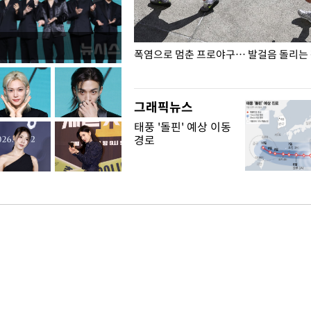
전남광주… 열화상 카메라에 담긴
폭염으로 멈춘 프로야구… 발걸음 돌리는
그래픽뉴스
태풍 '돌핀' 예상 이동
경로