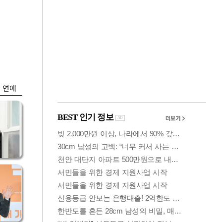
금융
 세
외국인 폭풍매도에
'유
코스피 6200선 주저
앉아
연예