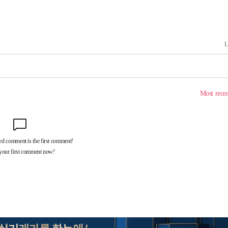
꺾인다"
 위협"
 수용할까
 불가피"
등 압수수색
월 중 예상
어"
·당황'
'
 혐의