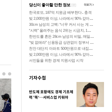
기자수첩
반도체 호황에도 경제 기초체
력 '뚝‘…서비스업 키워야