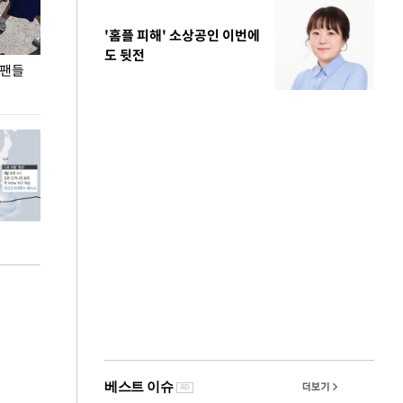
'홈플 피해' 소상공인 이번에
도 뒷전
 팬들
이 대통령, '청년 대책 속도 높여야…폭염 문제도
입추 코앞인데 전
총력 대응'