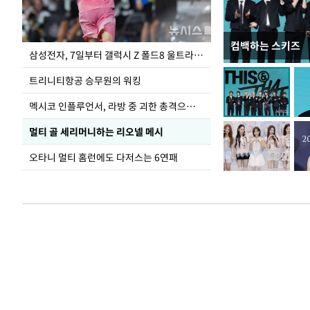
컴백하는 스키즈
입추 하루 앞둔 
삼성전자, 7일부터 갤럭시 Z 폴드8 울트라·폴드8·플립8 출시
폭염
트리니티항공 승무원의 워킹
멕시코 인플루언서, 라방 중 괴한 총격으로 사망
멀티 골 세리머니하는 리오넬 메시
오타니 멀티 홈런에도 다저스는 6연패