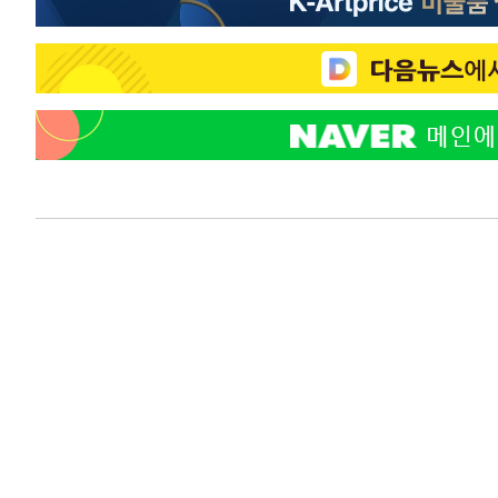
-24357초 전 >
[속보]코스피, 301.88포인트(4.58%) 내린 6296.38 마
-24222초 전 >
[속보]원·달러 환율, 0.7원 내린 1423.8원 마감
-21821초 전 >
"여기 떨어졌다"…다누리, 스페이스X 로켓 달 충돌 흔적
-18866초 전 >
손흥민, 5경기 연속골 실패…LAFC는 승부차기 끝 과달
-11467초 전 >
내일까지 39도 '펄펄'…기상청 "태풍 지나며 폭염 잠시 
-11104초 전 >
트럼프, 한국계 진보 주지사 후보 맹공…"공산주의가 최대
-11082초 전 >
"美간섭에 합의 지연"…트럼프, '이란 호르무즈 통제권'
-7602초 전 >
[속보]산업장관 "李정부, 원전 반대 안해…안정 전력 위해
-6299초 전 >
[속보]경찰, '홍명보 선임 논란' 대한축구협회·축구회관 
-5686초 전 >
[속보]산업장관 "美무역법 제301조 과잉생산 결과 발표 8