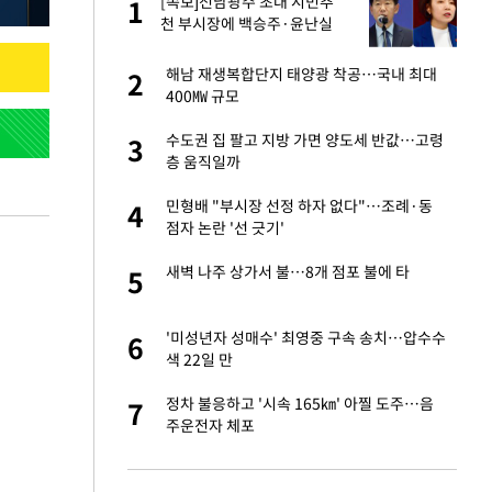
재
[속보]전남광주 초대 시민추
1
1
천 부시장에 백승주·윤난실
서글서글한 인상이
해남 재생복합단지 태양광 착공…국내 최대
2
2
400㎿ 규모
입힌다…AI 로봇 연
수도권 집 팔고 지방 가면 양도세 반값…고령
3
3
층 움직일까
 미반환은 고도의
민형배 "부시장 선정 하자 없다"…조례·동
4
4
점자 논란 '선 긋기'
이 안 된다"
새벽 나주 상가서 불…8개 점포 불에 타
5
5
"짝짝이 눈 탈출"
'미성년자 성매수' 최영중 구속 송치…압수수
6
6
색 22일 만
인간들이 이 꼴 만
정차 불응하고 '시속 165㎞' 아찔 도주…음
7
7
격한 반응
주운전자 체포