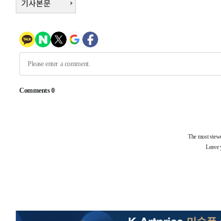
기사본문
-11467초 전 >
내일까지 39도 '펄펄'…기상청 "태풍 지나며 폭염 잠시 
-11104초 전 >
트럼프, 한국계 진보 주지사 후보 맹공…"공산주의가 최대
-11082초 전 >
"美간섭에 합의 지연"…트럼프, '이란 호르무즈 통제권'
-7602초 전 >
[속보]산업장관 "李정부, 원전 반대 안해…안정 전력 위해
-6299초 전 >
[속보]경찰, '홍명보 선임 논란' 대한축구협회·축구회관 
-5686초 전 >
[속보]산업장관 "美무역법 제301조 과잉생산 결과 발표 8
-32250초 전 >
日방위성, 北이 동해로 쏜 발사체는 탄도미사일 가능성
-30680초 전 >
[속보] SKT, 에이닷 서비스 장애 발생…"원인 파악 중"
-30086초 전 >
[속보]합참 "북, 동해상으로 미상 발사체 발사"
-29482초 전 >
'낮 최고 39도' 불볕더위…한밤 열대야도 계속[내일날씨]
-29441초 전 >
[속보]7~9일 프로야구 3연전도 폭염 취소…11일 재개
-29103초 전 >
"韓 외환시장 개입 관측 배경엔 美의 대한국 무역적자 있
-28930초 전 >
'월드컵 탈락 후폭풍' 축구협회…초유의 압수수색에 '충격
-28770초 전 >
서울 낮 37.9도, 올여름 최고치 경신…영등포 순간 '40도
-28332초 전 >
[속보]종합특검, 대검 추가 압수수색…내란 중요임무종사
-24427초 전 >
[속보]코스닥, 800p 회복…0.26% 오른 801.67 마감