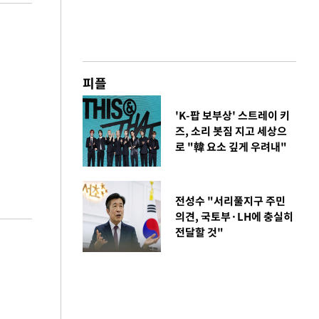
피플
'K-팝 보부상' 스트레이 키
즈, 소리 봇짐 지고 세상으
로 "韓 요소 깊게 우려내"
전성수 "서리풀지구 주민
의견, 국토부·LH에 충실히
전달할 것"