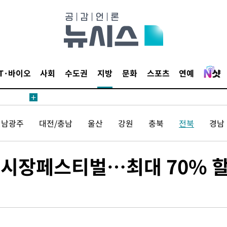
월 중 예상
IT·바이오
사회
수도권
지방
문화
스포츠
연예
어"
전남광주
대전/충남
울산
강원
충북
전북
경남
·당황'
'
 혐의
 야시장페스티벌…최대 70% 
감
 포착
라하라 격파