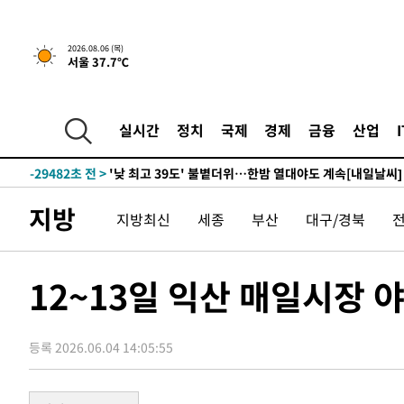
-5686초 전 >
[속보]산업장관 "美무역법 제301조 과잉생산 결과 발표 8
2026.08.06 (목)
서울 37.7℃
-32250초 전 >
日방위성, 北이 동해로 쏜 발사체는 탄도미사일 가능성
-30680초 전 >
[속보] SKT, 에이닷 서비스 장애 발생…"원인 파악 중"
-30086초 전 >
[속보]합참 "북, 동해상으로 미상 발사체 발사"
실시간
정치
국제
경제
금융
산업
-29482초 전 >
'낮 최고 39도' 불볕더위…한밤 열대야도 계속[내일날씨]
-29441초 전 >
[속보]7~9일 프로야구 3연전도 폭염 취소…11일 재개
-29103초 전 >
"韓 외환시장 개입 관측 배경엔 美의 대한국 무역적자 있
지방
지방최신
세종
부산
대구/경북
-28930초 전 >
'월드컵 탈락 후폭풍' 축구협회…초유의 압수수색에 '충격
-28770초 전 >
서울 낮 37.9도, 올여름 최고치 경신…영등포 순간 '40도
-28332초 전 >
[속보]종합특검, 대검 추가 압수수색…내란 중요임무종사
12~13일 익산 매일시장
-24427초 전 >
[속보]코스닥, 800p 회복…0.26% 오른 801.67 마감
-24357초 전 >
[속보]코스피, 301.88포인트(4.58%) 내린 6296.38 마
등록 2026.06.04 14:05:55
-24222초 전 >
[속보]원·달러 환율, 0.7원 내린 1423.8원 마감
-21821초 전 >
"여기 떨어졌다"…다누리, 스페이스X 로켓 달 충돌 흔적
-18866초 전 >
손흥민, 5경기 연속골 실패…LAFC는 승부차기 끝 과달