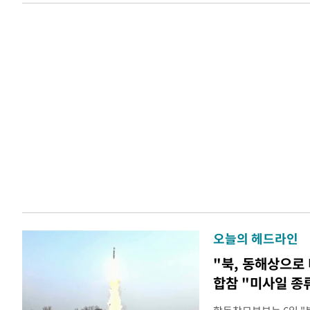
오늘의 헤드라인
"북, 동해상으로
합참 "미사일 종