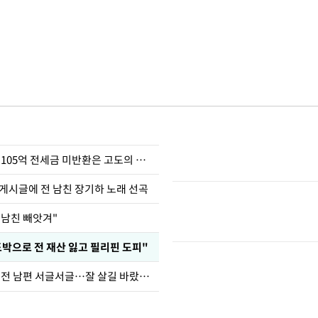
이승기 "차가원 105억 전세금 미반환은 고도의 사기"
 게시글에 전 남친 장기하 노래 선곡
 남친 빼앗겨"
도박으로 전 재산 잃고 필리핀 도피"
정보석 "황정음 전 남편 서글서글…잘 살길 바랐는데"