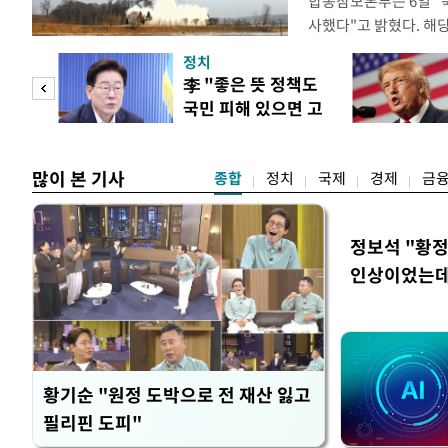
합동참모본부는 6일 "
사했다"고 밝혔다. 
는 아직 확인되지 않고 
정치
분석 중에 있다. 앞서 
"사적
李 "좋은 뜻 정책도
리 탄도미사일을 포함한
국민 피해 있으면 고
시 탄도미사일은 80여
 차이
쳐야"
많이 본 기사
종합
정치
국제
경제
금
정보석 "황정
인상이었는데
황기순 "원정 도박으로 전 재산 잃고
필리핀 도피"