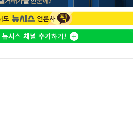
황기순 "원정 도박으로 전 
1
산 잃고 필리핀 도피"
감
정보석 "황정음 전 남편 
2
 포착
었는데…"
라하라 격파
정부, 전 산업에 'AI 옷' 
3
꺾인다"
1000대 보급 추진
 위협"
이승기 측 "차가원 전세금
4
 수용할까
사기 수법…엄벌 원해"
 불가피"
바다, 워터밤 공개저격 "말
등 압수수색
5
월 중 예상
최준희, 또 성형수술 예고 
6
허지웅 "우리가 지지했던 
7
들었다"…형소법 개정에 