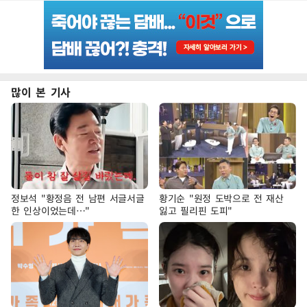
많이 본 기사
정보석 "황정음 전 남편 서글서글
황기순 "원정 도박으로 전 재산
한 인상이었는데…"
잃고 필리핀 도피"