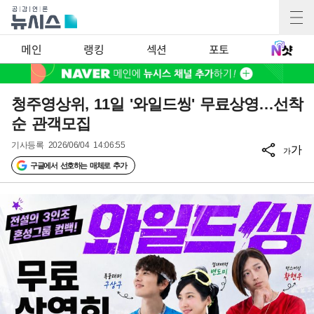
메인
랭킹
섹션
포토
청주영상위, 11일 '와일드씽' 무료상영…선착
순 관객모집
기사등록
2026/06/04 14:06:55
가
가
구글에서 선호하는 매체로 추가