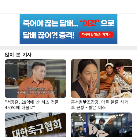
많이 본 기사
"서장훈, 28억에 산 서초 건물
홍서범♥조갑경, 아들 불륜 사과
450억에 매물로"
후 근황…밝은 미소