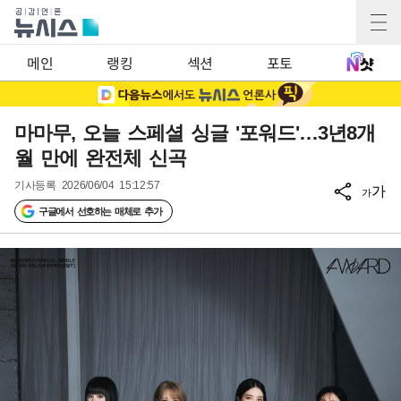
메인
랭킹
섹션
포토
마마무, 오늘 스페셜 싱글 '포워드'…3년8개
월 만에 완전체 신곡
기사등록
2026/06/04 15:12:57
가
가
구글에서 선호하는 매체로 추가