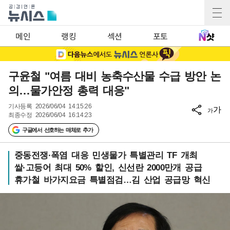
메인
랭킹
섹션
포토
구윤철 "여름 대비 농축수산물 수급 방안 논
의…물가안정 총력 대응"
기사등록
2026/06/04 14:15:26
가
가
최종수정
2026/06/04 16:14:23
구글에서 선호하는 매체로 추가
중동전쟁·폭염 대응 민생물가 특별관리 TF 개최
쌀·고등어 최대 50% 할인, 신선란 2000만개 공급
휴가철 바가지요금 특별점검…김 산업 공급망 혁신