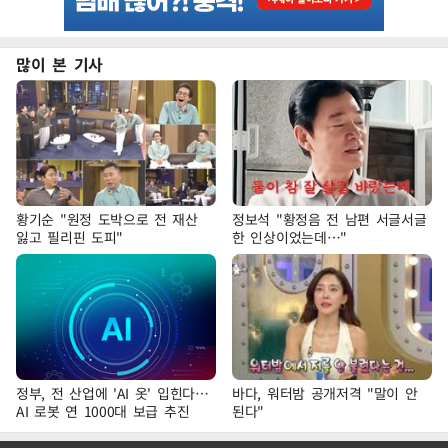
많이 본 기사
황기순 "원정 도박으로 전 재산
정보석 "황정음 전 남편 서글서글
잃고 필리핀 도피"
한 인상이었는데…"
정부, 전 산업에 'AI 옷' 입힌다…
바다, 워터밤 공개저격 "말이 안
AI 로봇 연 1000대 보급 추진
된다"