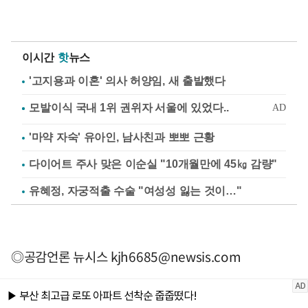
이시간
핫
뉴스
'고지용과 이혼' 의사 허양임, 새 출발했다
'마약 자숙' 유아인, 남사친과 뽀뽀 근황
다이어트 주사 맞은 이순실 "10개월만에 45㎏ 감량"
유혜정, 자궁적출 수술 "여성성 잃는 것이…"
◎공감언론 뉴시스
kjh6685@newsis.com