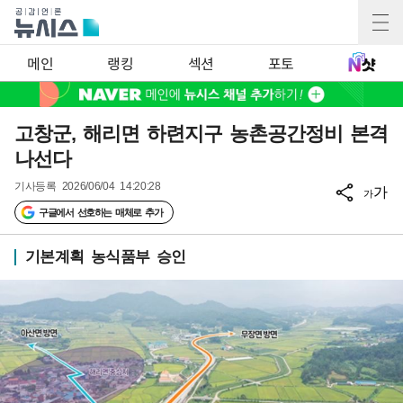
메인
랭킹
섹션
포토
고창군, 해리면 하련지구 농촌공간정비 본격
나선다
기사등록
2026/06/04 14:20:28
가
가
구글에서 선호하는 매체로 추가
기본계획 농식품부 승인