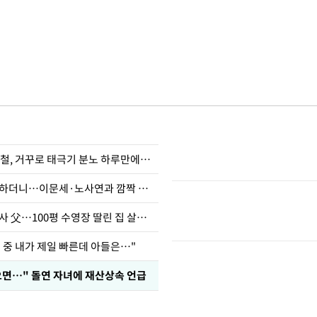
"X돌았네" 김희철, 거꾸로 태극기 분노 하루만에…
김제동, 방송 뜸하더니…이문세·노사연과 깜짝 근황
오지헌 "일타강사 父…100평 수영장 딸린 집 살았다"
 중 내가 제일 빠른데 아들은…"
으면…" 돌연 자녀에 재산상속 언급