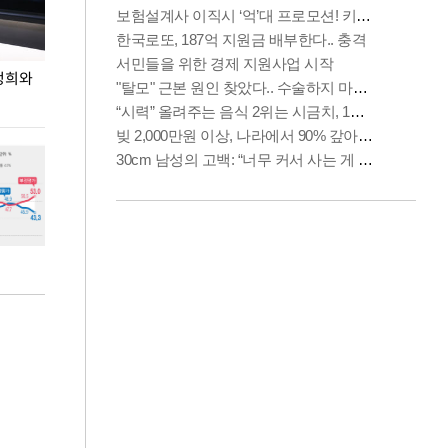
정희와
사진으로 보는 지난 주말
상암 5만 관중 앞