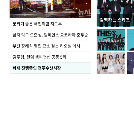
컴백하는 스키즈
김민석, 강원·T
분위기 좋은 국민의힘 지도부
1.48%p 앞서…
남자 탁구 오준성, 챔피언스 요코하마 준우승
부친 장례식 열린 묘소 걷는 리오넬 메시
김주형, 윈덤 챔피언십 공동 5위
화재 진행중인 전주수산시장