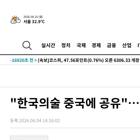
-6201초 전 >
트럼프, 이란 추가 요구에 "저강도 대응…이건 체스게임"
-21422초 전 >
[속보]'전장연 시위' 1호선 용산역 상행선 무정차 통과 종
2026.08.10 (월)
서울 32.9℃
-19900초 전 >
[속보]코스닥 지수 5%대 급등에 '매수 사이드카' 발동
-17186초 전 >
[속보]원·달러 환율, 오전 9시 1410.3원
-16924초 전 >
[속보]코스닥, 8.85포인트(1.11%) 오른 807.66 개장
실시간
정치
국제
경제
금융
산업
-16920초 전 >
[속보]코스피, 47.56포인트(0.76%) 오른 6306.33 개장
-15356초 전 >
[속보]지하철 1호선 상행선 용산역 무정차 통과…"집회·
-13681초 전 >
'낮 최고 34도' 전국 더위 지속…강원·경상권 오전 비
-12329초 전 >
파키스탄 보안군, 대 테러작전으로 남서부의 무장세력 소탕
명 살해
-10876초 전 >
인천 앞바다 연락두절 모터보트 승선원 3명 전원 구조
-10545초 전 >
이집트, 가자 협상 당사자들에게 약속이행과 방해금지 촉
"한국의술 중국에 공유"
-6201초 전 >
트럼프, 이란 추가 요구에 "저강도 대응…이건 체스게임"
-21422초 전 >
[속보]'전장연 시위' 1호선 용산역 상행선 무정차 통과 종
등록 2026.06.04 14:16:02
-19900초 전 >
[속보]코스닥 지수 5%대 급등에 '매수 사이드카' 발동
-17186초 전 >
[속보]원·달러 환율, 오전 9시 1410.3원
-16924초 전 >
[속보]코스닥, 8.85포인트(1.11%) 오른 807.66 개장