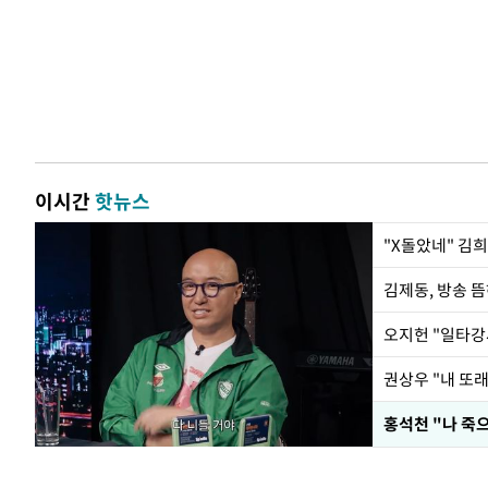
이시간
핫뉴스
권상우 "내 또래
홍석천 "나 죽