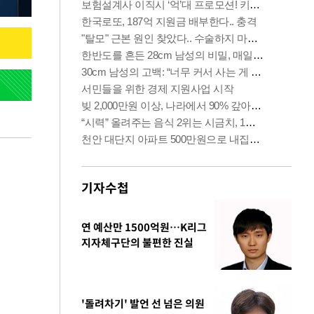
기자수첩
연 예산만 1500억원…K리그
지자체구단의 불편한 진실
'돌려차기' 발언 선 넘은 의원