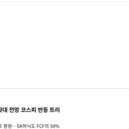
확대 전망 코스피 반등 트리
조 환원…SK하닉도 FCF의 50%