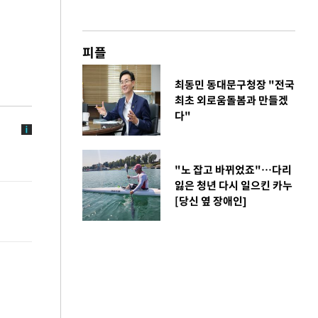
피플
최동민 동대문구청장 "전국
최초 외로움돌봄과 만들겠
다"
"노 잡고 바뀌었죠"…다리
잃은 청년 다시 일으킨 카누
[당신 옆 장애인]