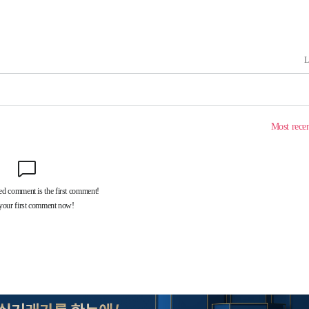
시위"
전..15
구