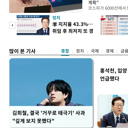
계획"
코스피가 6000선에서
다시 부양시킬 핵심 동
정치
주환원 정책이 부각되는
뜸하더
李 지지율 43.3%…
사가 대규모 주주환원 
취임 후 최저치 또 경
밸류에이션 재평가를 이
과 포
신
고 있다. 10일 한국거
많이 본 기사
종합
정치
국제
경제
금
홍석천, 입양
언급했다
김희철, 결국 '거꾸로 태극기' 사과
"깊게 보지 못했다"