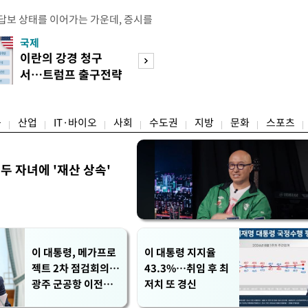
 답보 상태를 이어가는 가운데, 증시를
력으로 삼성전자와 SK하이닉스의 주
국제
경제
 모습이다. 역대급 실적을 계기로 양
이란의 강경 청구
"세부담 강화, 공
카드를 꺼내면서 외인의 자금 유입과
서…트럼프 출구전략
성 높여" "전월세
끌 수 있을지 시장의 관심이 주목되
흔들
작용"
래소에 따르면 코스피는 지난 7
융
산업
IT·바이오
사회
수도권
지방
문화
스포츠
 두 자녀에 '재산 상속'
이 대통령, 메가프로
이 대통령 지지율
젝트 2차 점검회의…
43.3%…취임 후 최
광주 군공항 이전·주
저치 또 경신
52시간 예외 등 논의