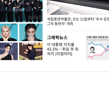
K도 승리하며 정청래에 누적
국립중앙박물관, 오는 11일부터 '추사 김
격차 벌리며 박빙 우세
그의 동반자' 개최
그래픽뉴스
이 대통령 지지율
43.3%…취임 후 최
저치 [리얼미터]