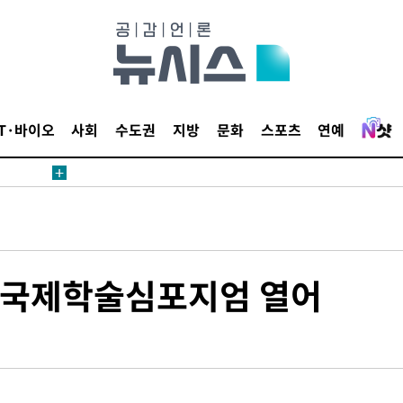
료
IT·바이오
사회
수도권
지방
문화
스포츠
연예
시위"
전..15
구
…국제학술심포지엄 열어
료