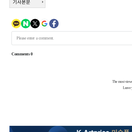
기사본문
-16920초 전 >
[속보]코스피, 47.56포인트(0.76%) 오른 6306.33 개장
-15356초 전 >
[속보]지하철 1호선 상행선 용산역 무정차 통과…"집회·
-13681초 전 >
'낮 최고 34도' 전국 더위 지속…강원·경상권 오전 비
-12329초 전 >
파키스탄 보안군, 대 테러작전으로 남서부의 무장세력 소탕
명 살해
-10876초 전 >
인천 앞바다 연락두절 모터보트 승선원 3명 전원 구조
-10545초 전 >
이집트, 가자 협상 당사자들에게 약속이행과 방해금지 촉
-6201초 전 >
트럼프, 이란 추가 요구에 "저강도 대응…이건 체스게임"