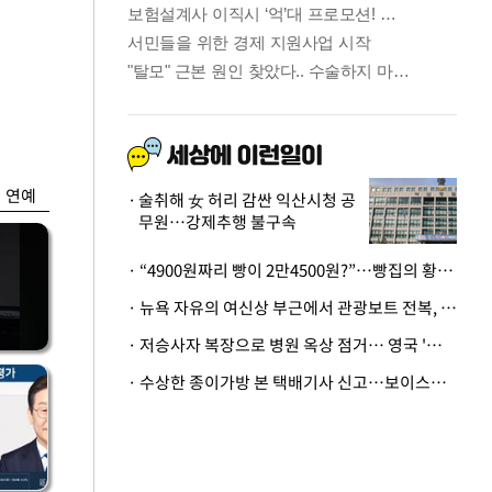
금융
정
시중銀 올리고 저축
 부
銀 내리고…예금이
자 왜?
연예
술취해 女 허리 감싼 익산시청 공
무원…강제추행 불구속
· “4900원짜리 빵이 2만4500원?”…빵집의 황당한 계산법
· 뉴욕 자유의 여신상 부근에서 관광보트 전복, 엄마와 딸아기 사망
· 저승사자 복장으로 병원 옥상 점거… 영국 '흑사병 의사'의 기행
· 수상한 종이가방 본 택배기사 신고…보이스피싱 피해 3000만원 막아