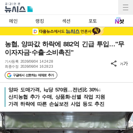
메인
랭킹
섹션
포토
농협, 양파값 하락에 882억 긴급 투입…"무
이자자금·수출·소비촉진"
기사등록
2026/06/04 14:24:28
가
가
최종수정
2026/06/04 16:28:23
구글에서 선호하는 매체로 추가
양파 도매가격, ㎏당 570원…전년比 30%↓
산지농협 추가 수매, 상품화·선별 작업 지원
가격 하락에 따른 손실보전 사업 등도 추진