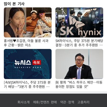
많이 본 기사
홍서범♥조갑경, 아들 불륜 사과
SK하이닉스, 주당 375원 분기배당
후 근황…밝은 미소
결정…3분기 중 추가 주주환원 발
표
[속보]SK하이닉스, 주당 375원 분
與 황희 "버스 하우스 제안…이동
기 배당…"3분기 중 주주환원 방
용이한 장점도 있을 것"
안 확정"
회사소개
제휴/컨텐츠 판매
약관·정책
고충처리