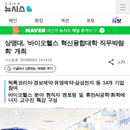
메인
랭킹
섹션
포토
상명대, '바이오헬스 혁신융합대학 직무박람
회' 개최
기사등록
2026/06/04 14:43:29
가
가
구글에서 선호하는 매체로 추가
틱톡코리아·경보제약·유영제약·삼성전자 등 14개 기업
참여
바이오헬스 분야 현직자 멘토링 및 휴먼AI공학·화학에
너지 교수진 특강 구성