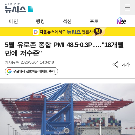
메인
랭킹
섹션
포토
5월 유로존 종합 PMI 48.5·0.3P↓…"18개월
만에 저수준"
기사등록
2026/06/04 14:34:48
가
가
구글에서 선호하는 매체로 추가