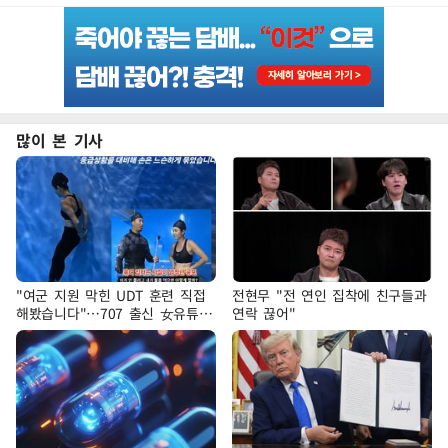
많이 본 기사
"여군 지원 막힌 UDT 훈련 직접
전현무 "전 연인 집착에 친구들과
해봤습니다"…707 출신 女유튜버
연락 끊어"
'완벽 소화'