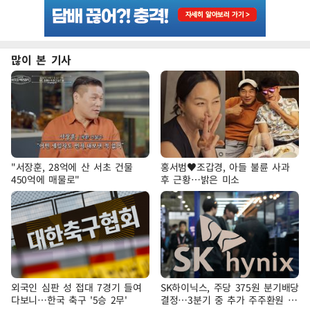
많이 본 기사
"서장훈, 28억에 산 서초 건물
홍서범♥조갑경, 아들 불륜 사과
450억에 매물로"
후 근황…밝은 미소
외국인 심판 성 접대 7경기 들여
SK하이닉스, 주당 375원 분기배당
다보니…한국 축구 '5승 2무'
결정…3분기 중 추가 주주환원 발