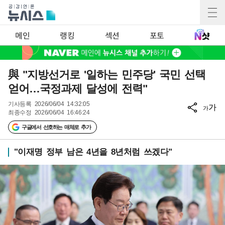
메인
랭킹
섹션
포토
與 "지방선거로 '일하는 민주당' 국민 선택
얻어…국정과제 달성에 전력"
기사등록
2026/06/04 14:32:05
가
가
최종수정
2026/06/04 16:46:24
구글에서 선호하는 매체로 추가
"이재명 정부 남은 4년을 8년처럼 쓰겠다"