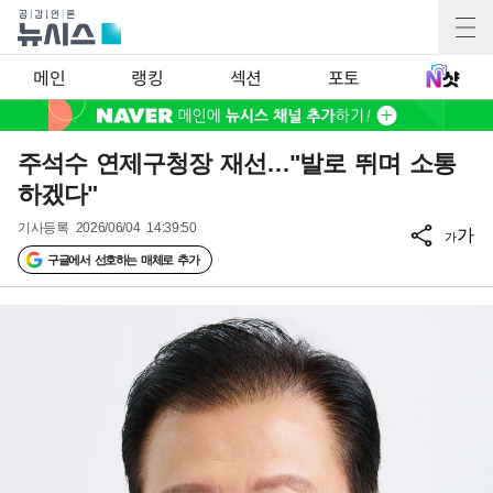
메인
랭킹
섹션
포토
주석수 연제구청장 재선…"발로 뛰며 소통
하겠다"
기사등록
2026/06/04 14:39:50
가
가
구글에서 선호하는 매체로 추가