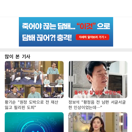
많이 본 기사
황기순 "원정 도박으로 전 재산
정보석 "황정음 전 남편 서글서글
잃고 필리핀 도피"
한 인상이었는데…"