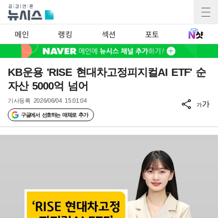
메인
랭킹
섹션
포토
KB운용 'RISE 현대차고정피지컬AI ETF' 순
자산 5000억 넘어
기사등록
2026/06/04 15:01:04
가
가
구글에서 선호하는 매체로 추가