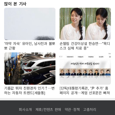
많이 본 기사
'마약 자숙' 유아인, 남사친과 볼뽀
손떨림 건강이상설 한승연…"목디
뽀 근황
스크 심해 치료 중"
기름값 뛰자 친환경차 인기↑…변
[단독]대통령기록관, '尹 추가' 홈
하는 자동차 트렌드[세쓸통]
페이지 공개…계엄 선포문은 빠져
회사소개
제휴/컨텐츠 판매
약관·정책
고충처리