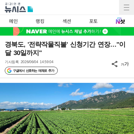
메인
랭킹
섹션
포토
경북도, '전략작물직불' 신청기간 연장…"이
달 30일까지"
기사등록
2026/06/04 14:59:04
가
가
구글에서 선호하는 매체로 추가