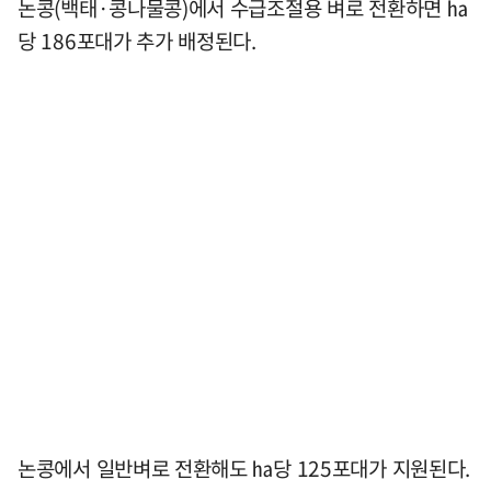
논콩(백태·콩나물콩)에서 수급조절용 벼로 전환하면 ㏊
당 186포대가 추가 배정된다.
논콩에서 일반벼로 전환해도 ㏊당 125포대가 지원된다.