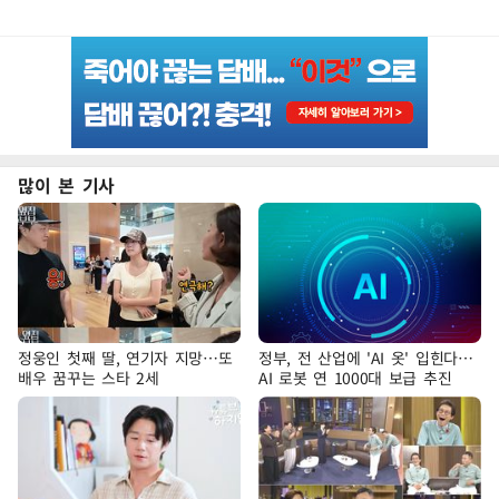
많이 본 기사
정웅인 첫째 딸, 연기자 지망…또
정부, 전 산업에 'AI 옷' 입힌다…
배우 꿈꾸는 스타 2세
AI 로봇 연 1000대 보급 추진