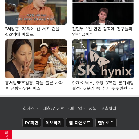
"서장훈, 28억에 산 서초 건물
전현무 "전 연인 집착에 친구들과
450억에 매물로"
연락 끊어"
홍서범♥조갑경, 아들 불륜 사과
SK하이닉스, 주당 375원 분기배당
후 근황…밝은 미소
결정…3분기 중 추가 주주환원 발
표
회사소개
제휴/컨텐츠 판매
약관·정책
고충처리
PC화면
제보하기
앱 다운로드
맨위로↑
광
COPYRIGHTⓒ
NEWSIS
ALL RIGHTS RESERVED.
고