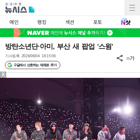
메인
랭킹
섹션
포토
방탄소년단·아미, 부산 새 팝업 '스윔'
기사등록
2026/06/04 18:15:06
가
가
구글에서 선호하는 매체로 추가
X