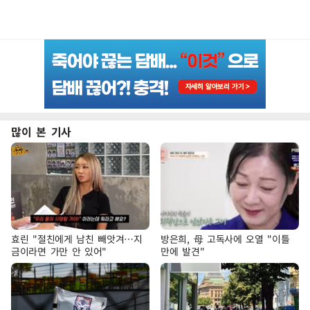
많이 본 기사
효린 "절친에게 남친 빼앗겨…지
방은희, 母 고독사에 오열 "이틀
금이라면 가만 안 있어"
만에 발견"