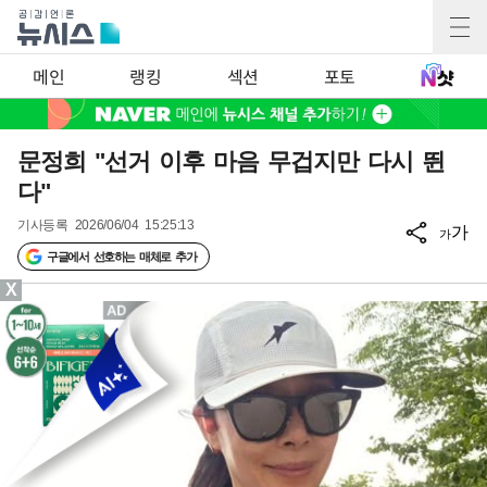
메인
랭킹
섹션
포토
문정희 "선거 이후 마음 무겁지만 다시 뛴
다"
기사등록
2026/06/04 15:25:13
가
가
구글에서 선호하는 매체로 추가
X