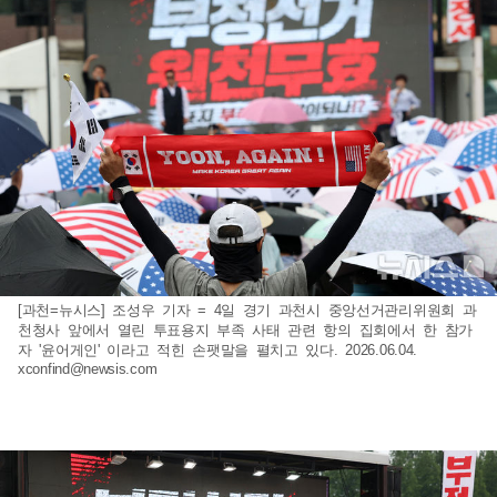
[과천=뉴시스] 조성우 기자 = 4일 경기 과천시 중앙선거관리위원회 과
천청사 앞에서 열린 투표용지 부족 사태 관련 항의 집회에서 한 참가
자 '윤어게인' 이라고 적힌 손팻말을 펼치고 있다. 2026.06.04.
xconfind@newsis.com