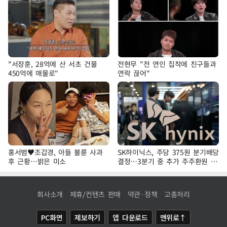
"서장훈, 28억에 산 서초 건물
전현무 "전 연인 집착에 친구들과
450억에 매물로"
연락 끊어"
홍서범♥조갑경, 아들 불륜 사과
SK하이닉스, 주당 375원 분기배당
후 근황…밝은 미소
결정…3분기 중 추가 주주환원 발
표
회사소개
제휴/컨텐츠 판매
약관·정책
고충처리
PC화면
제보하기
앱 다운로드
맨위로↑