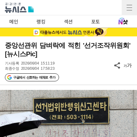
메인
랭킹
섹션
포토
중앙선관위 담벼락에 적힌 '선거조작위원회'
[뉴시스Pic]
기사등록
2026/06/04 15:11:19
가
가
최종수정
2026/06/04 17:58:23
구글에서 선호하는 매체로 추가