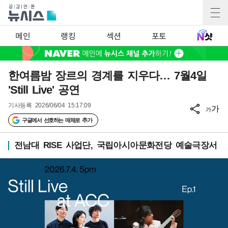
메인
랭킹
섹션
포토
한여름밤 장르의 경계를 지우다… 7월4일
'Still Live' 공연
기사등록
2026/06/04 15:17:09
가
가
구글에서 선호하는 매체로 추가
전남대 RISE 사업단, 국립아시아문화전당 예술극장서