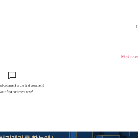
 죄송"
鄭
위해 뛸
승리
내일날씨]
 원해 아
보
견
계속[다음