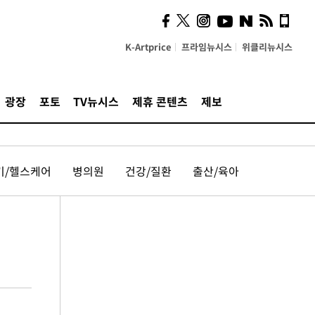
K-Artprice
프라임뉴시스
위클리뉴시스
광장
포토
TV뉴시스
제휴 콘텐츠
제보
기/헬스케어
병의원
건강/질환
출산/육아