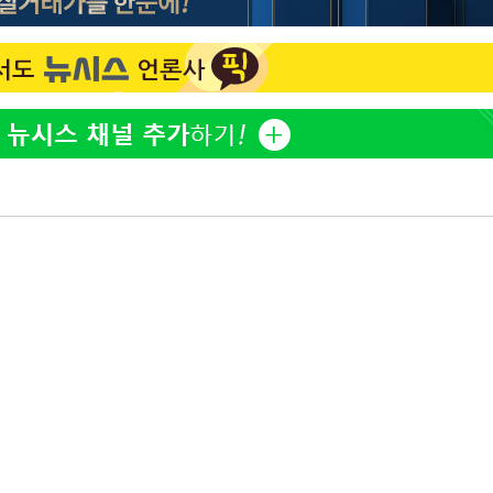
"창 3개 띄워도 답답함 없
1
네"…'폴드8 울트라', 일
겠다"
써보니
 죄송"
오세훈 "용산공원 아파트,
2
학 뒤집는 것"
'폭염 휴식기' 프로야구 1
3
식 병행…"야외 훈련 해도
휴머노이드부터 AI공장
4
M.AX 성과
'덜 똘똘한 한 채' 시대 
5
에 쏠리는 관심[세제 개편,
'리센느 논란' 김선태, 
6
장 "다시 돌아올 생각?"
'마라톤 심의' 앞둔 국고
7
과징금 갈림길