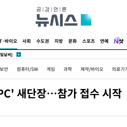
鄭
위해 뛸
승리
IT·바이오
사회
수도권
지방
문화
스포츠
연예
내일날씨]
 원해 아
보
보안
컴퓨터/SW
게임
과학
제약/바이오
의료기
PC' 새단장…참가 접수 시작
견
계속[다음
겠다"