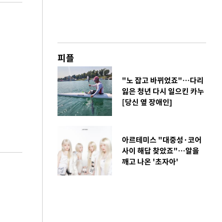
피플
"노 잡고 바뀌었죠"…다리
잃은 청년 다시 일으킨 카누
[당신 옆 장애인]
아르테미스 "대중성·코어
사이 해답 찾았죠"…알을
깨고 나온 '초자아'