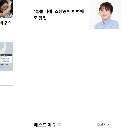
'홈플 피해' 소상공인 이번에
도 뒷전
 바캉스
용산어린이정원 앞 즐비한 근조화환, 왜?
이번주 국회에는 