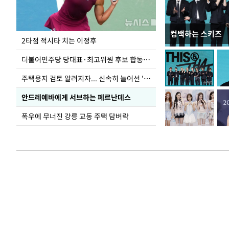
컴백하는 스키즈
청와대 일주일
2타점 적시타 치는 이정후
더불어민주당 당대표·최고위원 후보 합동연설회
주택용지 검토 알려지자... 신속히 늘어선 '근조화환'
안드레예바에게 서브하는 페르난데스
폭우에 무너진 강릉 교동 주택 담벼락