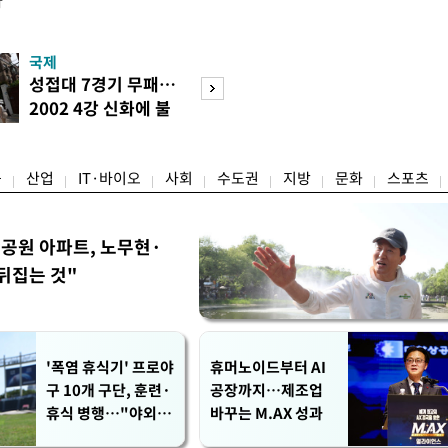
다
국제
경제
성접대 7경기 무패…
세계식량가격 다
2002 4강 신화에 불
상승…곡물·설탕 
똥
썩'
융
산업
IT·바이오
사회
수도권
지방
문화
스포츠
공원 아파트, 노무현·
뒤집는 것"
'폭염 휴식기' 프로야
휴머노이드부터 AI
구 10개 구단, 훈련·
공장까지…제조업
휴식 병행…"야외 훈
바꾸는 M.AX 성과
련 해도 안전 최우