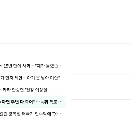
표창원, 남규리에 15년 만에 사과…"제가 틀렸습니다"
내가 먼저 제안…아기 못 낳아 미안"
…카라 한승연 '건강 이상설'
차가원 "○○○ 까면 주변 다 죽어"…녹취 폭로 파장
김희철, 거꾸로 걸린 광복절 태극기 현수막에 "X돌았네"