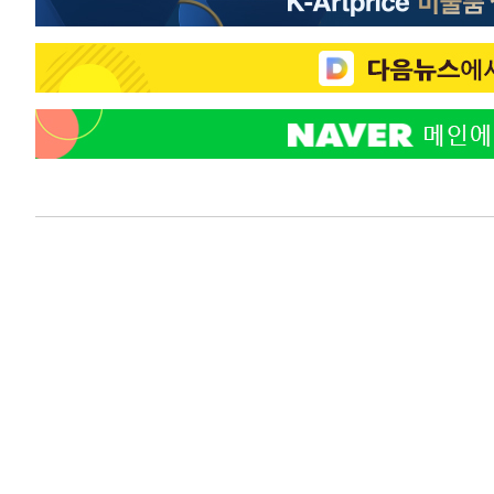
주 날씨]
-1076초 전 >
축구협회 "압수수색·성접대 논란 사과…쇄신의 기회로 삼
6분 전 >
[속보]'압수수색·성접대 논란' 축구협회 "실망과 걱정 안겨드려
3시간 전 >
'최고 37도' 폭염 지속…강원동해안 최대 150㎜ 비
5시간 전 >
[속보]뉴욕증시 상승 마감…S&P 0.6% 나스닥 1.3%↑