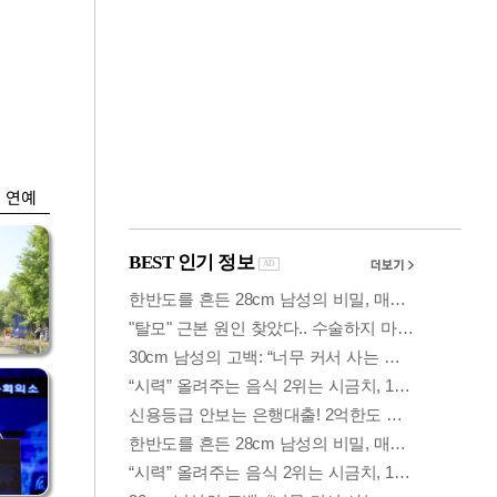
금융
시
다시 뛰는 코스닥…
'들
ETF 수익률 상위권
찍어
연예