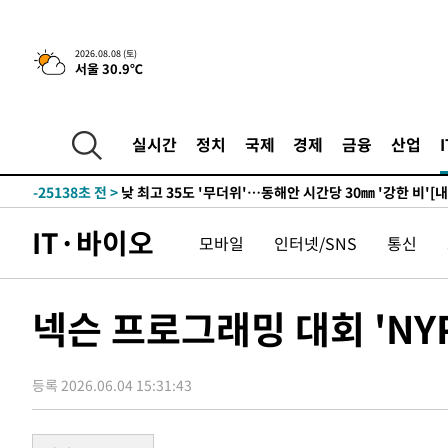
5시간 전 >
[속보]뉴욕증시 상승 마감…S&P 0.6% 나스닥 1.3%↑
2026.08.08 (토)
서울 30.9℃
-31895초 전 >
[속보]與 대표 경선 제주·인천 당원투표…金 47.75%·
42.08%·宋 10.17%
-31429초 전 >
이강인 "아틀레티코 이적 기뻐…등번호 7번 의미보단 팀 
것"
-31364초 전 >
[속보]與 당대표 경선, 제주·인천 권리당원 투표 김민석 
실시간
정치
국제
경제
금융
산업
-25138초 전 >
낮 최고 35도 '무더위'…동해안 시간당 30㎜ '강한 비'[
-24408초 전 >
[속보]이강인 "감독님이 원하는 마음 느꼈고, 많은 트로피
틀레티코 이적"
-24190초 전 >
수도권 40도 육박 '펄펄'…동해안 일부 지역엔 호의주의
IT·바이오
모바일
인터넷/SNS
통신
-23159초 전 >
온열질환 사망자 3명 늘어…누적 환자 3000명 돌파
-17104초 전 >
강릉에 시간당 81.4㎜ 물폭탄…도로 잠기고 담벼락 붕괴
-13211초 전 >
백운산서 80년근 천종산삼 9뿌리 발견…감정가 1.3억원
넥슨 프로그래밍 대회 'NY
-10921초 전 >
선재도서 해루질 나섰다 실종 60대, 닷새 만에 숨진 채 발
-8455초 전 >
남자 농구, 나고야 아시안게임서 '홈팀' 일본과 한일전
등록 2026.06.04 15:31:43
-7831초 전 >
여수 오동도 해상서 모터보트 전복…1명 사망·1명 실종
-4058초 전 >
극한폭염 한풀 꺾이지만…'낮 최고 35도' 무더위, 열대야 
주 날씨]
-1076초 전 >
축구협회 "압수수색·성접대 논란 사과…쇄신의 기회로 삼