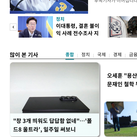
후속기사가 이어집니
정치
 사업
이대통령, 결혼 불이
익 사례 전수조사 지
시
많이 본 기사
종합
정치
국제
경제
금
오세훈 "용산
문재인 철학 
"창 3개 띄워도 답답함 없네"…'폴
드8 울트라', 일주일 써보니