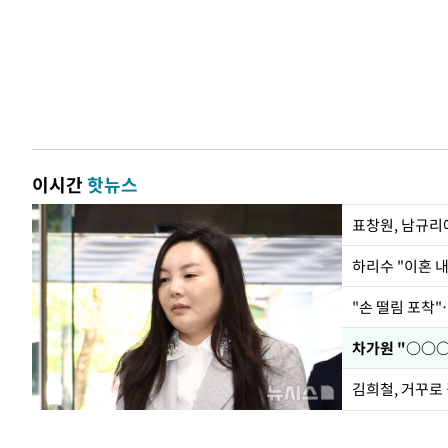
이시간
핫뉴스
하리수 "이혼 
"손 떨림 포착"