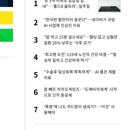
"창 3개 띄워도 답답함 없
1
1
주일
네"…'폴드8 울트라', 일주일
써보니
 노무현·문재인 철
"한국판 팔란티어 꿈꾼다"…네이버가 국방
2
2
AI 사업에 진심인 이유
0개 구단, 훈련·휴
"밥 먹고 15분 걸으세요"…혈당 잡고 심혈관
3
3
 안전 최우선"
질환 26% 낮추는 '식후 걷기'
까지…제조업 바꾸는
'최고령 도전' 119세 노인의 건강 비결…"열
4
4
심히 일하고 건강하게 먹기"
오나…20억대 아파트
"수술후 일상회복 똑똑하게"…AI 품은 재활
5
5
 그 이후②]
의료
초췌한 근황…충주시
칼 빼든 카카오게임즈…'도깨비의세계' 시작
6
6
으로 신작 총공세
채 담합…최소 8조
'폭염'에 나도 겨드랑이 냄새가?…'이것' 사
7
7
용해야