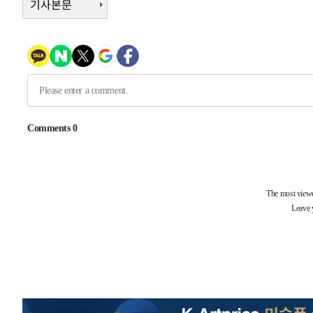
기사본문
6분 전 >
[속보]'압수수색·성접대 논란' 축구협회 "실망과 걱정 안겨드려
3시간 전 >
'최고 37도' 폭염 지속…강원동해안 최대 150㎜ 비
5시간 전 >
[속보]뉴욕증시 상승 마감…S&P 0.6% 나스닥 1.3%↑
-31895초 전 >
[속보]與 대표 경선 제주·인천 당원투표…金 47.75%·
42.08%·宋 10.17%
-31429초 전 >
이강인 "아틀레티코 이적 기뻐…등번호 7번 의미보단 팀 
것"
-31364초 전 >
[속보]與 당대표 경선, 제주·인천 권리당원 투표 김민석 
-25138초 전 >
낮 최고 35도 '무더위'…동해안 시간당 30㎜ '강한 비'[
-24408초 전 >
[속보]이강인 "감독님이 원하는 마음 느꼈고, 많은 트로피
틀레티코 이적"
-24190초 전 >
수도권 40도 육박 '펄펄'…동해안 일부 지역엔 호의주의
-23159초 전 >
온열질환 사망자 3명 늘어…누적 환자 3000명 돌파
-17104초 전 >
강릉에 시간당 81.4㎜ 물폭탄…도로 잠기고 담벼락 붕괴
-13211초 전 >
백운산서 80년근 천종산삼 9뿌리 발견…감정가 1.3억원
-10921초 전 >
선재도서 해루질 나섰다 실종 60대, 닷새 만에 숨진 채 발
-8455초 전 >
남자 농구, 나고야 아시안게임서 '홈팀' 일본과 한일전
-7831초 전 >
여수 오동도 해상서 모터보트 전복…1명 사망·1명 실종
-4058초 전 >
극한폭염 한풀 꺾이지만…'낮 최고 35도' 무더위, 열대야 