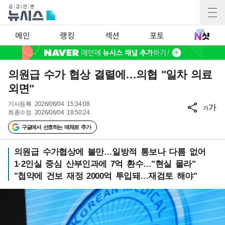
메인
랭킹
섹션
포토
의원급 수가 협상 결렬에…의협 "일차 의료
외면"
기사등록
2026/06/04 15:34:08
가
가
최종수정
2026/06/04 18:50:24
구글에서 선호하는 매체로 추가
의원급 수가협상에 불만…일방적 통보나 다름 없어
1·2인실 중심 산부인과에 7억 환수…"현실 몰라"
"첩약에 건보 재정 2000억 투입돼…재검토 해야"