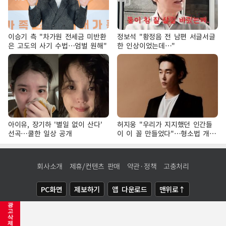
이승기 측 "차가원 전세금 미반환
정보석 "황정음 전 남편 서글서글
은 고도의 사기 수법…엄벌 원해"
한 인상이었는데…"
아이유, 장기하 '별일 없이 산다'
허지웅 "우리가 지지했던 인간들
선곡…쿨한 일상 공개
이 이 꼴 만들었다"…형소법 개정
에 격한 반응
회사소개
제휴/컨텐츠 판매
약관·정책
고충처리
PC화면
제보하기
앱 다운로드
맨위로↑
광
COPYRIGHTⓒ
NEWSIS
ALL RIGHTS RESERVED.
고
삭
제