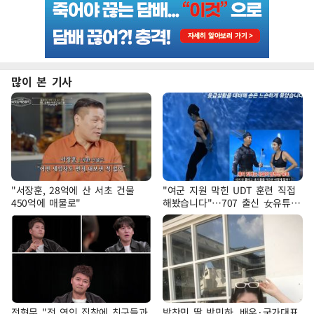
많이 본 기사
"서장훈, 28억에 산 서초 건물
"여군 지원 막힌 UDT 훈련 직접
450억에 매물로"
해봤습니다"…707 출신 女유튜버
'완벽 소화'
전현무 "전 연인 집착에 친구들과
박찬민 딸 박민하, 배우·국가대표