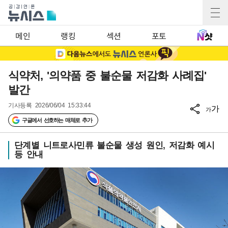
메인
랭킹
섹션
포토
식약처, '의약품 중 불순물 저감화 사례집'
발간
기사등록
2026/06/04 15:33:44
가
가
구글에서 선호하는 매체로 추가
단계별 니트로사민류 불순물 생성 원인, 저감화 예시
등 안내