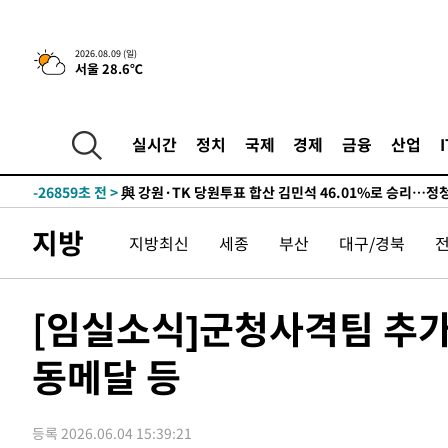
4시간 전 >
美 국방부, 켄달 전 공군장관 보안허가 취소…“에어포스원 기
2026.08.09 (일)
서울 28.6℃
론 누출”
-31549초 전 >
태풍 돌핀, 중 저장성 타이저우시 해안에 상륙 (1보)
-28895초 전 >
AT마드리드 데뷔 앞둔 이강인, 맨시티전 선발 대신 '벤치 
-27525초 전 >
[속보]與 강원·TK 당원투표 합산 김민석 48.54%로 
실시간
정치
국제
경제
금융
산업
44.40%
-26859초 전 >
與 강원·TK 당원투표 합산 김민석 46.01%로 승리…정
44.53%
-26699초 전 >
[속보]與전대 권리당원투표…강원·경북 김민석, 대구 정
-26506초 전 >
[속보]與 당대표 경선, 경북 권리당원 투표 김민석 47.3
지방
지방최신
세종
부산
대구/경북
45.71%
-26408초 전 >
[속보]與 당대표 경선, 대구 권리당원 투표 정청래 47.8
46.35%
-26205초 전 >
[속보]與 당대표 경선, 강원 권리당원 투표 김민석 승리…5
득표
-24123초 전 >
"일본축구협회, 대한축구협회 성 접대 의혹 심판 조사"
[임실소식]군청사격팀 추가은
-16765초 전 >
[속보]장은수, KLPGA 제주삼다수 역전 우승…데뷔 10년
정상
동메달 등
-12130초 전 >
"얼마나 더웠으면"…안동 물길공원서 헤엄친 구렁이 '소
-12057초 전 >
손흥민, 68분 뛰고 2경기 침묵…LAFC, 톨루카에 1-0 승
-11329초 전 >
'2경기 연속 침묵' 손흥민, 톨루카전 68분만 뛰고 슈팅 0
등록 2026.06.04 15:39:21
-10081초 전 >
이강인, 오늘 서울서 AT마드리드 입단식…'전례 없는 특