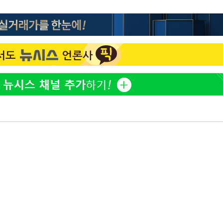
한정수 "황정민 선배만 피
1
해…떳떳하면 신분 공개하
동'
리(종합)
손떨림 건강이상설 한승연
2
개
치료 중"
급대우'
LAFC 손흥민, 리그스컵 
3
온도차'
격…득점포 재가동 도전
'여긴 20도, 저긴 50도
4
 밝혀
폭염 저감시설 '온도차'
발로 부상
이강인, 오늘 서울서 AT
 논의
5
식…'전례 없는 특급대우'
밀정보, 언
손흥민, 68분 뛰고 2경기 
6
카에 1-0 승리(종합)
사우디 남서부 아람코 자
7