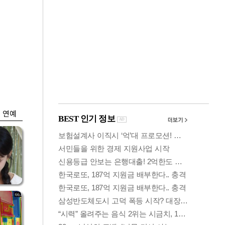
금융
박
변동성 커진 코스
연
피…거래대금 올해
최저
연예