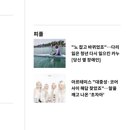
피플
"노 잡고 바뀌었죠"…다리
잃은 청년 다시 일으킨 카누
[당신 옆 장애인]
아르테미스 "대중성·코어
사이 해답 찾았죠"…알을
깨고 나온 '초자아'