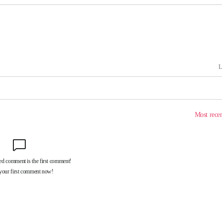
온도차'
 밝혀
발로 부상
 논의
밀정보, 언
시작'
승리…정청래
청래
청래 승리
7%·정청래
2%·김민석
0.30%
 차에 첫