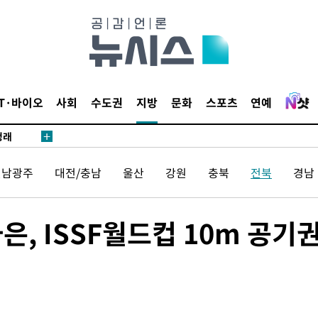
밀정보, 언
시작'
승리…정청래
IT·바이오
사회
수도권
지방
문화
스포츠
연예
청래
청래 승리
7%·정청래
전남광주
대전/충남
울산
강원
충북
전북
경남
2%·김민석
0.30%
, ISSF월드컵 10m 공기
 차에 첫
동'
리(종합)
개
급대우'