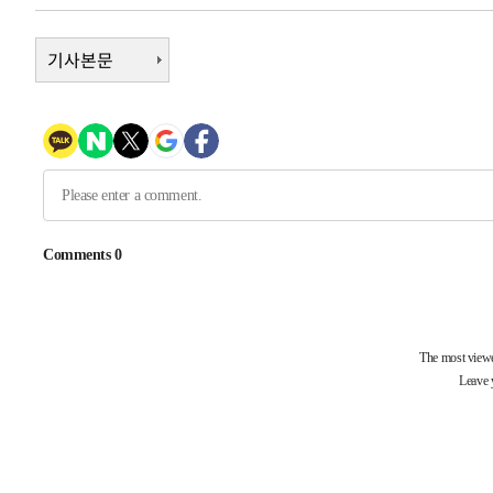
50분 전 >
'여긴 20도, 저긴 50도'…열화상 카메라로 본 폭염 저감시설 '
59분 전 >
기사본문
콜롬비아 신임 우파 대통령 취임 하루만에 차량폭탄 폭발 사건
2시간 전 >
튀르키예 외무장관, "메카 3국 방위협정은 이란이 목표 아냐 "
3시간 전 >
이군이 불법 군시설 건설한 레바논 남부에서 레바논군 3명 폭
4시간 전 >
[속보]美중부 사령관, 이스라엘 긴급방문 다중화된 전선 상황
4시간 전 >
美 국방부, 켄달 전 공군장관 보안허가 취소…“에어포스원 기
론 누출”
-31549초 전 >
태풍 돌핀, 중 저장성 타이저우시 해안에 상륙 (1보)
-28895초 전 >
AT마드리드 데뷔 앞둔 이강인, 맨시티전 선발 대신 '벤치 
-27525초 전 >
[속보]與 강원·TK 당원투표 합산 김민석 48.54%로 
44.40%
-26859초 전 >
與 강원·TK 당원투표 합산 김민석 46.01%로 승리…정
44.53%
-26699초 전 >
[속보]與전대 권리당원투표…강원·경북 김민석, 대구 정
-26506초 전 >
[속보]與 당대표 경선, 경북 권리당원 투표 김민석 47.3
45.71%
-26408초 전 >
[속보]與 당대표 경선, 대구 권리당원 투표 정청래 47.8
46.35%
-26205초 전 >
[속보]與 당대표 경선, 강원 권리당원 투표 김민석 승리…5
득표
-24123초 전 >
"일본축구협회, 대한축구협회 성 접대 의혹 심판 조사"
-16765초 전 >
[속보]장은수, KLPGA 제주삼다수 역전 우승…데뷔 10년