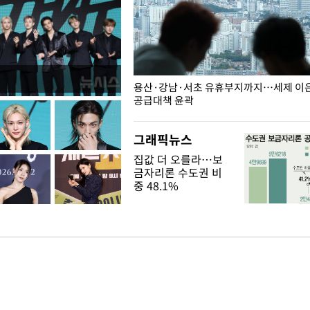
주째 하락, L당 1천800원대
용산·강남·서초 유휴부지까지…세제 이은 
공급대책 윤곽
그래픽뉴스
집값 더 오를라…보
금자리론 수도권 비
중 48.1%