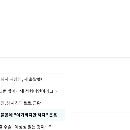
 의사 허양임, 새 출발했다
장영란 "쌍커풀 3번 밖에…왜 성형미인이라고 하냐"
아인, 남사친과 뽀뽀 근황
 물음에 "여기까지만 하자" 웃음
출 수술 "여성성 잃는 것이…"