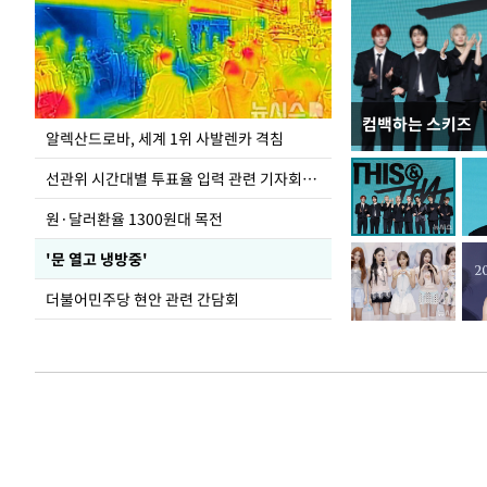
컴백하는 스키즈
주유소 기름값 12
알렉산드로바, 세계 1위 사발렌카 격침
선관위 시간대별 투표율 입력 관련 기자회견하는 주진우 의원
원·달러환율 1300원대 목전
'문 열고 냉방중'
더불어민주당 현안 관련 간담회