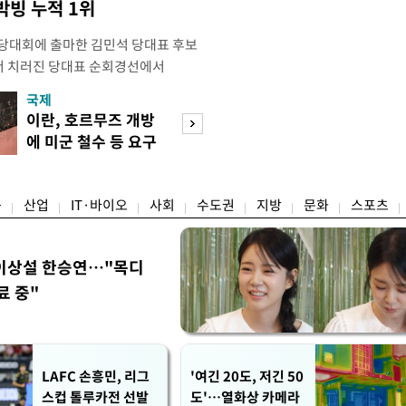
빙 누적 1위
전당대회에 출마한 김민석 당대표 후보
서 치러진 당대표 순회경선에서
표)를 얻어 상대 경쟁주자인 정청래 후보
국제
경제
) 차로 제치고 1위를 차지했다. 전날 제주
이란, 호르무즈 개방
세제·토허제 엇
서도 김 후보가 앞섰다. 이에 따라 누
에 미군 철수 등 요구
자…실거주 유예 
에서도 김 후보(46.01%)가 1위로
장 검토
융
산업
IT·바이오
사회
수도권
지방
문화
스포츠
이상설 한승연…"목디
료 중"
LAFC 손흥민, 리그
'여긴 20도, 저긴 50
스컵 톨루카전 선발
도'…열화상 카메라