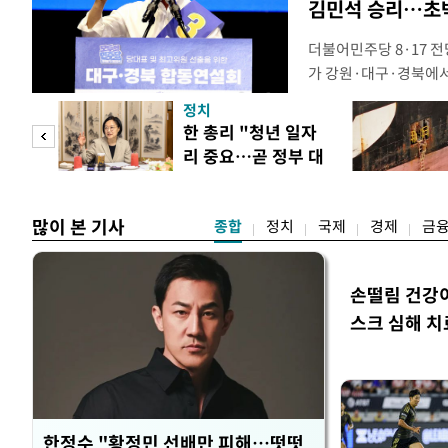
김민석 승리…초박
더불어민주당 8·17 
가 강원·대구·경북에
48.54%(1만8977
정치
를 1622표(4.14%p
만 피
한 총리 "청년 일자
·인천 권리당원 투표에
리 중요…곧 정부 대
적 합산(가중치 미반영)
공개
책"
많이 본 기사
종합
정치
국제
경제
금
손떨림 건강
스크 심해 치
한정수 "황정민 선배만 피해…떳떳