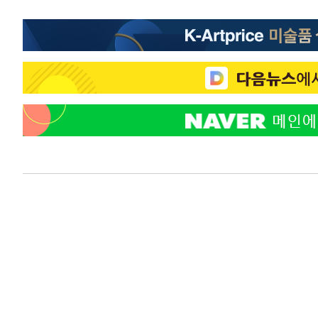
정상
-12130초 전 >
"얼마나 더웠으면"…안동 물길공원서 헤엄친 구렁이 '소
-12057초 전 >
손흥민, 68분 뛰고 2경기 침묵…LAFC, 톨루카에 1-0 승
-11329초 전 >
'2경기 연속 침묵' 손흥민, 톨루카전 68분만 뛰고 슈팅 0
-10081초 전 >
이강인, 오늘 서울서 AT마드리드 입단식…'전례 없는 특
50분 전 >
'여긴 20도, 저긴 50도'…열화상 카메라로 본 폭염 저감시설 '
59분 전 >
콜롬비아 신임 우파 대통령 취임 하루만에 차량폭탄 폭발 사건
2시간 전 >
튀르키예 외무장관, "메카 3국 방위협정은 이란이 목표 아냐 "
3시간 전 >
이군이 불법 군시설 건설한 레바논 남부에서 레바논군 3명 폭
4시간 전 >
[속보]美중부 사령관, 이스라엘 긴급방문 다중화된 전선 상황
4시간 전 >
美 국방부, 켄달 전 공군장관 보안허가 취소…“에어포스원 기
론 누출”