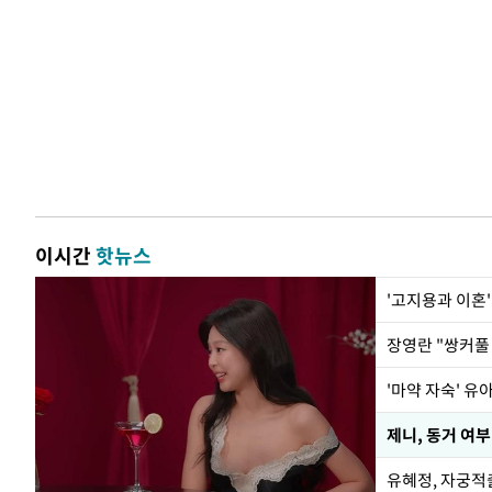
이시간
핫뉴스
'고지용과 이혼'
'마약 자숙' 유
제니, 동거 여부
유혜정, 자궁적