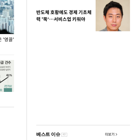
반도체 호황에도 경제 기초체
력 '뚝‘…서비스업 키워야
'영끌'
폭염 속 주말 풍경은?
극한 폭염에 바
도