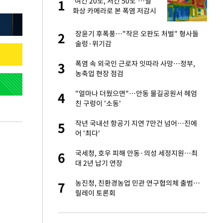
'여긴 20도, 저긴 50도'…열
1
1
라"
화상 카메라로 본 폭염 저감시
설 '온도차'
…"목디스크 심해
장윤기 후폭풍…"작은 오판도 처벌" 형사들
2
2
술렁·위기감
톨루카전 선발 출
폭염 속 외국인 근로자 잇따라 사망…정부,
3
3
농축업 현장 점검
'…열화상 카메라로 본
"얼마나 더웠으면"…안동 물길공원서 헤엄
4
4
친 구렁이 '소동'
마드리드 입단
작년 국내선 항공기 지연 7만건 넘어…진에
5
5
어 '최다'
침묵…LAFC, 톨루
국세청, 호우 피해 안동·의성 세정지원…최
6
6
대 2년 납기 연장
잔 정유시설서 화재
농진청, 친환경농업 민관 연구협의체 출범…
7
7
릴레이 토론회